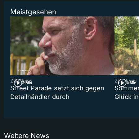
Meistgesehen
ZüriNews
ZüriNews
2 Min
4 Min
Street Parade setzt sich gegen
Sommers
Detailhändler durch
Glück i
Weitere News