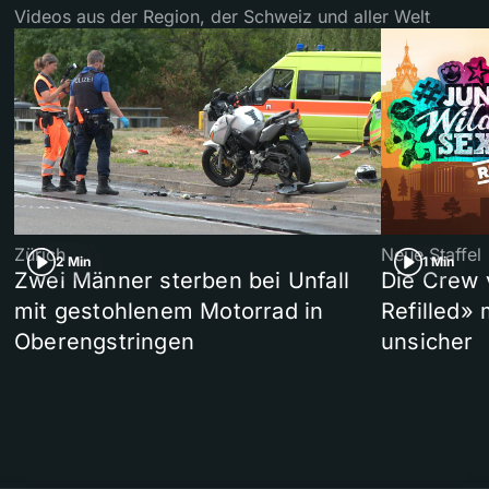
Videos aus der Region, der Schweiz und aller Welt
Zürich
Neue Staffel
2 Min
1 Min
Zwei Männer sterben bei Unfall
Die Crew 
mit gestohlenem Motorrad in
Refilled»
Oberengstringen
unsicher