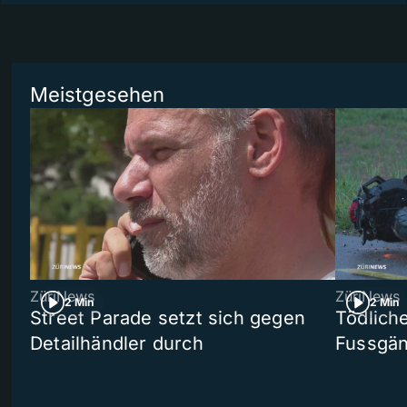
Meistgesehen
ZüriNews
ZüriNews
2 Min
2 Min
Street Parade setzt sich gegen
Tödlich
Detailhändler durch
Fussgän