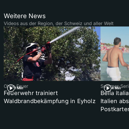
Weitere News
Videos aus der Region, der Schweiz und aller Welt
Ohne Feuer
Sommer-Seri
1 Min
4 Min
Feuerwehr trainiert
Bella Ital
Waldbrandbekämpfung in Eyholz
Italien ab
Postkarte