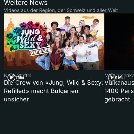
Weitere News
Videos aus der Region, der Schweiz und aller Welt
Neue Staffel
Mittelamerik
1 Min
1 Min
Die Crew von «Jung, Wild & Sexy:
Vulkanaus
Refilled» macht Bulgarien
1400 Pers
unsicher
gebracht