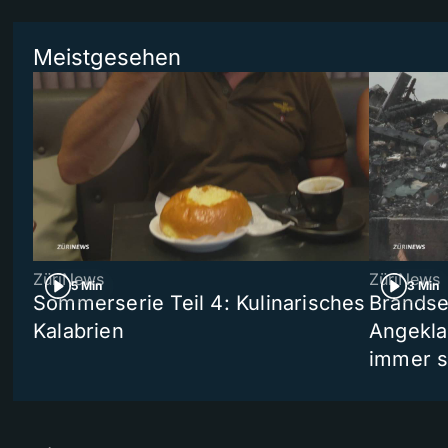
Meistgesehen
ZüriNews
ZüriNews
5 Min
3 Min
Sommerserie Teil 4: Kulinarisches
Brandse
Kalabrien
Angekla
immer s