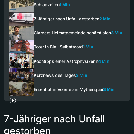
Schlagzeilen
1 Min
7-Jähriger nach Unfall gestorben
2 Min
Glarners Heimatgemeinde schämt sich
3 Min
Toter in Biel: Selbstmord
1 Min
Kochtipps einer Astrophysikerin
4 Min
Kurznews des Tages
2 Min
Entenflut in Volière am Mythenquai
3 Min
7-Jähriger nach Unfall
gestorben