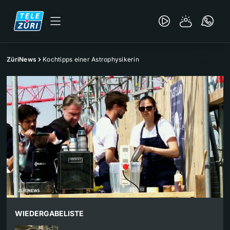
ZüriNews
Kochtipps einer Astrophysikerin
WIEDERGABELISTE