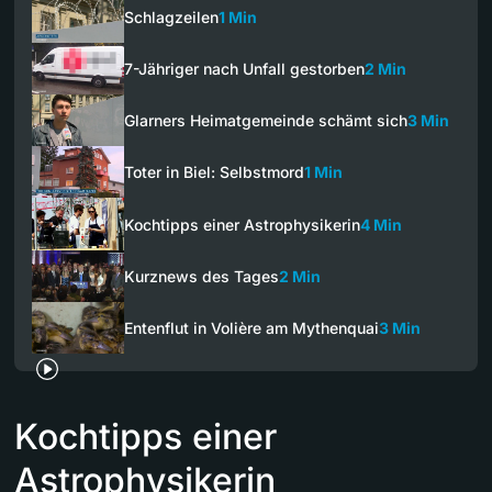
Schlagzeilen
1 Min
7-Jähriger nach Unfall gestorben
2 Min
Glarners Heimatgemeinde schämt sich
3 Min
Toter in Biel: Selbstmord
1 Min
Kochtipps einer Astrophysikerin
4 Min
Kurznews des Tages
2 Min
Entenflut in Volière am Mythenquai
3 Min
Kochtipps einer
Astrophysikerin