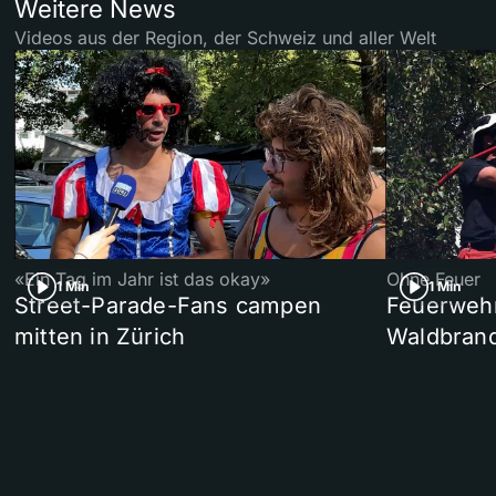
Weitere News
Videos aus der Region, der Schweiz und aller Welt
«Ein Tag im Jahr ist das okay»
Ohne Feuer
1 Min
1 Min
Street-Parade-Fans campen
Feuerwehr 
mitten in Zürich
Waldbrand