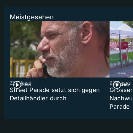
Meistgesehen
ZüriNews
ZüriNews
2 Min
3 Min
Street Parade setzt sich gegen
Grosser 
Detailhändler durch
Nachwuc
Parade