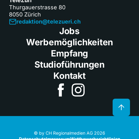
TeleZüri
Thurgauerstrasse 80
8050 Zürich
redaktion@telezueri.ch
Jobs
Werbemöglichkeiten
Empfang
Studioführungen
Kontakt
© by CH Regionalmedien AG 2026
Datenschutz
Impressum
Wettbewerbsrichtlinien