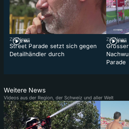
ZüriNews
ZüriNews
2 Min
3 Min
Street Parade setzt sich gegen
Grosser 
Detailhändler durch
Nachwuc
Parade
Weitere News
Videos aus der Region, der Schweiz und aller Welt