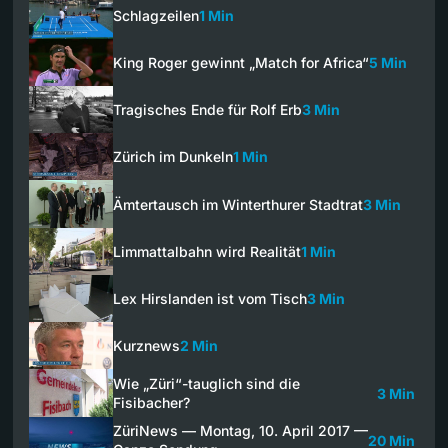
Schlagzeilen
1 Min
King Roger gewinnt „Match for Africa“
5 Min
Tragisches Ende für Rolf Erb
3 Min
Zürich im Dunkeln
1 Min
Ämtertausch im Winterthurer Stadtrat
3 Min
Limmattalbahn wird Realität
1 Min
Lex Hirslanden ist vom Tisch
3 Min
Kurznews
2 Min
Wie „Züri“-tauglich sind die
3 Min
Fisibacher?
ZüriNews — Montag, 10. April 2017 —
20 Min