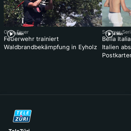
Ohne Feuer
Sommer-Seri
1 Min
4 Min
Feuerwehr trainiert
Bella Ital
Waldbrandbekämpfung in Eyholz
Italien ab
Postkarte