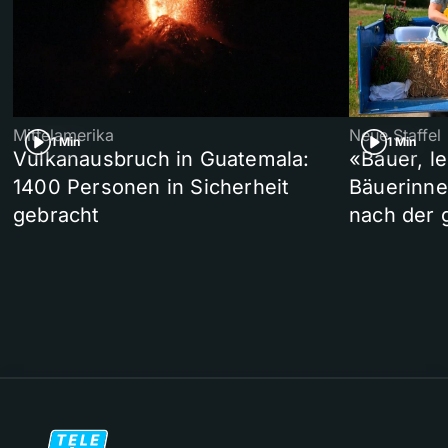
Mittelamerika
Neue Staffel
1 Min
1 Min
Vulkanausbruch in Guatemala:
«Bauer, l
1400 Personen in Sicherheit
Bäuerinne
gebracht
nach der 