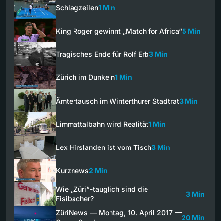
Schlagzeilen
1 Min
King Roger gewinnt „Match for Africa“
5 Min
Tragisches Ende für Rolf Erb
3 Min
Zürich im Dunkeln
1 Min
Ämtertausch im Winterthurer Stadtrat
3 Min
Limmattalbahn wird Realität
1 Min
Lex Hirslanden ist vom Tisch
3 Min
Kurznews
2 Min
Wie „Züri“-tauglich sind die
3 Min
Fisibacher?
ZüriNews — Montag, 10. April 2017 —
20 Min