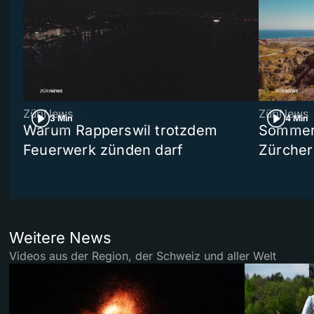
ZüriNews
ZüriNews
3 Min
4 Min
Warum Rapperswil trotzdem
Sommer-
Feuerwerk zünden darf
Zürcher
Weitere News
Videos aus der Region, der Schweiz und aller Welt