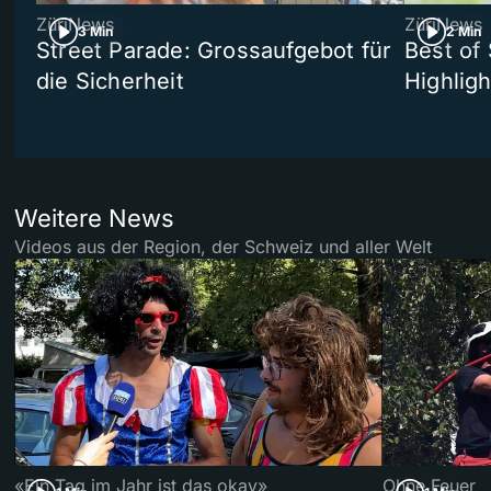
ZüriNews
ZüriNews
3 Min
2 Min
Street Parade: Grossaufgebot für
Best of 
die Sicherheit
Highligh
Weitere News
Videos aus der Region, der Schweiz und aller Welt
«Ein Tag im Jahr ist das okay»
Ohne Feuer