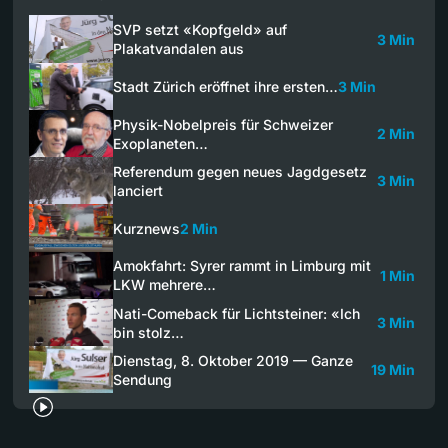
SVP setzt «Kopfgeld» auf
3 Min
Plakatvandalen aus
Stadt Zürich eröffnet ihre ersten…
3 Min
Physik-Nobelpreis für Schweizer
2 Min
Exoplaneten…
Referendum gegen neues Jagdgesetz
3 Min
lanciert
Kurznews
2 Min
Amokfahrt: Syrer rammt in Limburg mit
1 Min
LKW mehrere…
Nati-Comeback für Lichtsteiner: «Ich
3 Min
bin stolz…
Dienstag, 8. Oktober 2019 — Ganze
19 Min
Sendung