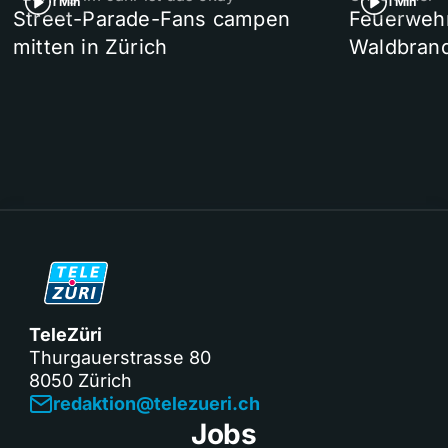
1 Min
1 Min
Street-Parade-Fans campen
Feuerwehr 
mitten in Zürich
Waldbrand
TeleZüri
Thurgauerstrasse 80
8050 Zürich
redaktion@telezueri.ch
Jobs