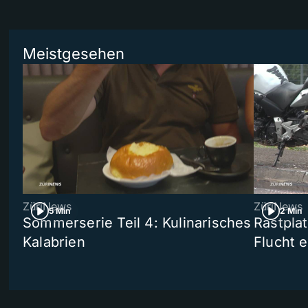
Meistgesehen
ZüriNews
ZüriNews
5 Min
2 Min
Sommerserie Teil 4: Kulinarisches
Rastpla
Kalabrien
Flucht e