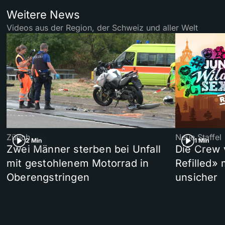
Weitere News
Videos aus der Region, der Schweiz und aller Welt
Zürich
Neue Staffel
2 Min
1 Min
Zwei Männer sterben bei Unfall
Die Crew 
mit gestohlenem Motorrad in
Refilled»
Oberengstringen
unsicher