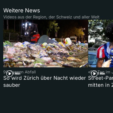
Weitere News
Videos aus der Region, der Schweiz und aller Welt
90 Tonnen Abfall
«Ein Tag im 
1 Min
1 Min
So wird Zürich über Nacht wieder
Street-P
sauber
mitten in 