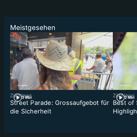
Meistgesehen
ZüriNews
ZüriNews
3 Min
2 Min
Street Parade: Grossaufgebot für
Best of 
die Sicherheit
Highligh