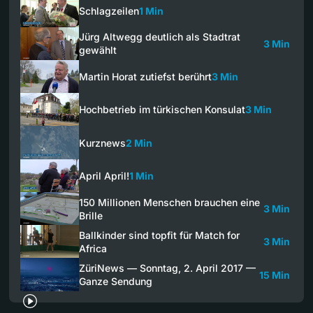
Schlagzeilen
1 Min
Jürg Altwegg deutlich als Stadtrat
3 Min
gewählt
Martin Horat zutiefst berührt
3 Min
Hochbetrieb im türkischen Konsulat
3 Min
Kurznews
2 Min
April April!
1 Min
150 Millionen Menschen brauchen eine
3 Min
Brille
Ballkinder sind topfit für Match for
3 Min
Africa
ZüriNews — Sonntag, 2. April 2017 —
15 Min
Ganze Sendung