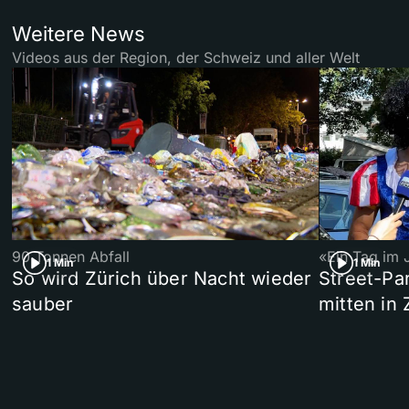
Weitere News
Videos aus der Region, der Schweiz und aller Welt
90 Tonnen Abfall
«Ein Tag im 
1 Min
1 Min
So wird Zürich über Nacht wieder
Street-P
sauber
mitten in 