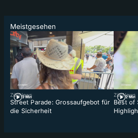
Meistgesehen
ZüriNews
ZüriNews
3 Min
2 Min
Street Parade: Grossaufgebot für
Best of 
die Sicherheit
Highligh