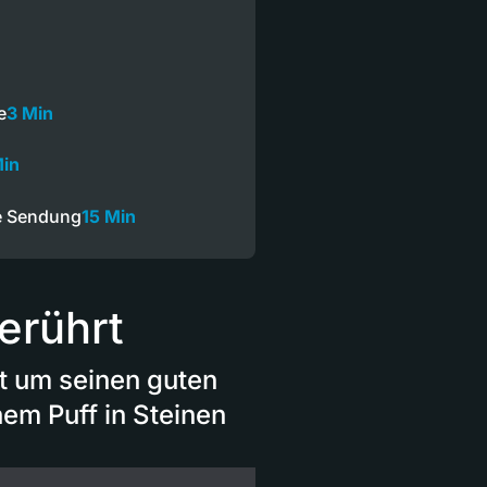
e
3 Min
Min
e Sendung
15 Min
berührt
t um seinen guten
nem Puff in Steinen