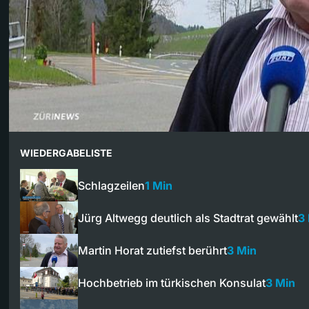
WIEDERGABELISTE
Schlagzeilen
1 Min
Jürg Altwegg deutlich als Stadtrat gewählt
3
Martin Horat zutiefst berührt
3 Min
Hochbetrieb im türkischen Konsulat
3 Min