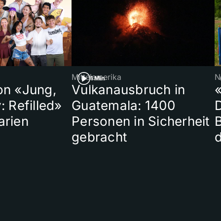
Mittelamerika
N
1 Min
on «Jung,
Vulkanausbruch in
«
: Refilled»
Guatemala: 1400
arien
Personen in Sicherheit
gebracht