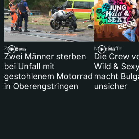
Zürich
Neue Staffel
2 Min
1 Min
Zwei Männer sterben
Die Crew v
bei Unfall mit
Wild & Sexy
gestohlenem Motorrad
macht Bulg
in Oberengstringen
unsicher