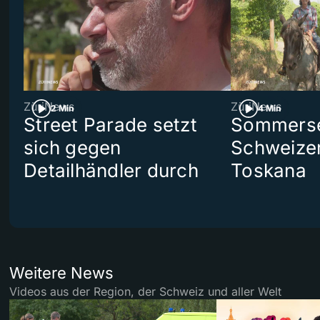
ZüriNews
ZüriNews
2 Min
4 Min
Street Parade setzt
Sommerser
sich gegen
Schweizer
Detailhändler durch
Toskana
Weitere News
Videos aus der Region, der Schweiz und aller Welt