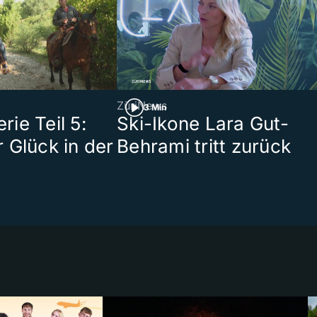
ZüriNews
3 Min
ie Teil 5:
Ski-Ikone Lara Gut-
 Glück in der
Behrami tritt zurück