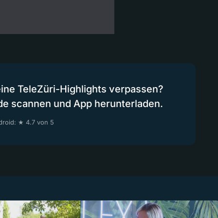
eine TeleZüri-Highlights verpassen?
de scannen und App herunterladen.
roid: ★ 4.7 von 5