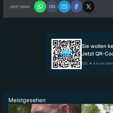
Jetzt teilen
Sie wollen k
Jetzt QR-Co
iOS: ★ 4.4 von 5
And
Meistgesehen