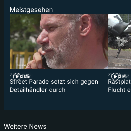
Meistgesehen
ZüriNews
ZüriNews
2 Min
2 Min
Street Parade setzt sich gegen
Rastpla
Detailhändler durch
Flucht e
Weitere News