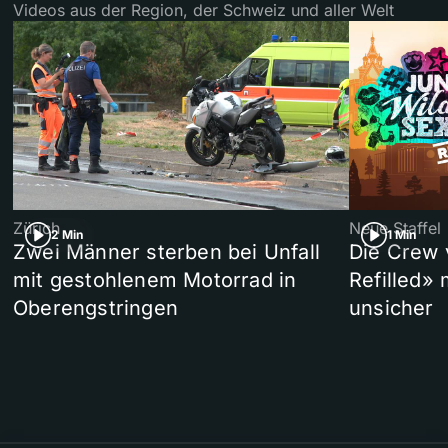
Videos aus der Region, der Schweiz und aller Welt
Zürich
Neue Staffel
2 Min
1 Min
Zwei Männer sterben bei Unfall
Die Crew 
mit gestohlenem Motorrad in
Refilled»
Oberengstringen
unsicher