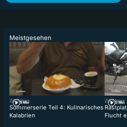
Meistgesehen
ZüriNews
ZüriNews
5 Min
2 Min
Sommerserie Teil 4: Kulinarisches
Rastpla
Kalabrien
Flucht e