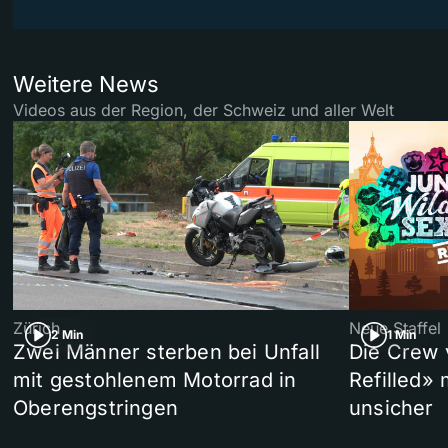
Weitere News
Videos aus der Region, der Schweiz und aller Welt
Zürich
Neue Staffel
2 Min
1 Min
Zwei Männer sterben bei Unfall
Die Crew 
mit gestohlenem Motorrad in
Refilled»
Oberengstringen
unsicher