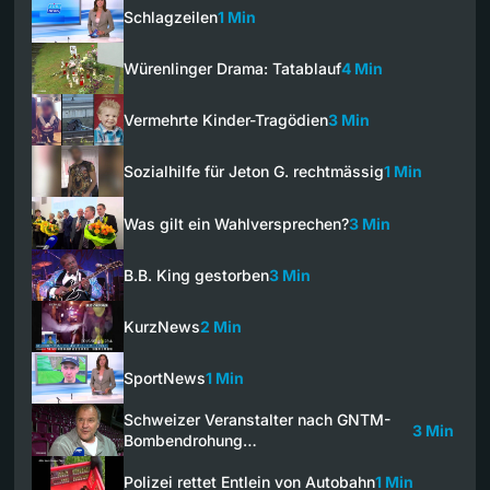
Schlagzeilen
1 Min
Würenlinger Drama: Tatablauf
4 Min
Vermehrte Kinder-Tragödien
3 Min
Sozialhilfe für Jeton G. rechtmässig
1 Min
Was gilt ein Wahlversprechen?
3 Min
B.B. King gestorben
3 Min
KurzNews
2 Min
SportNews
1 Min
Schweizer Veranstalter nach GNTM-
3 Min
Bombendrohung…
Polizei rettet Entlein von Autobahn
1 Min