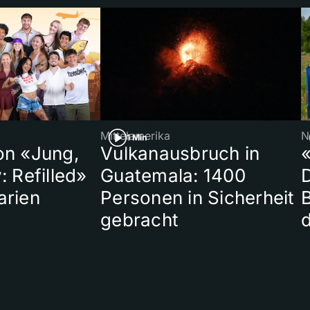
Mittelamerika
N
1 Min
on «Jung,
Vulkanausbruch in
«
: Refilled»
Guatemala: 1400
arien
Personen in Sicherheit
gebracht