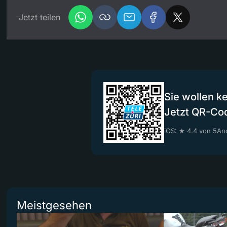
Jetzt teilen
Sie wollen k
Jetzt QR-Co
iOS: ★ 4.4 von 5
And
Meistgesehen