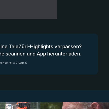
eine TeleZüri-Highlights verpassen?
de scannen und App herunterladen.
roid: ★ 4.7 von 5