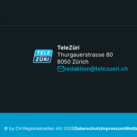
TeleZüri
Thurgauerstrasse 80
8050 Zürich
redaktion@telezueri.ch
© by CH Regionalmedien AG 2026
Datenschutz
Impressum
Wettb