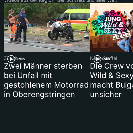
Zürich
Neue Staffel
2 Min
1 Min
Zwei Männer sterben
Die Crew v
bei Unfall mit
Wild & Sexy
gestohlenem Motorrad
macht Bulg
in Oberengstringen
unsicher