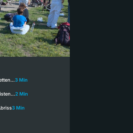
tetten…
3 Min
visten…
2 Min
Abriss
3 Min