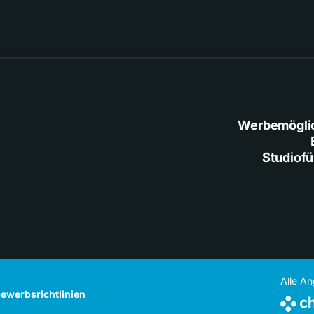
Werbemögli
Studiof
Alle A
ewerbsrichtlinien