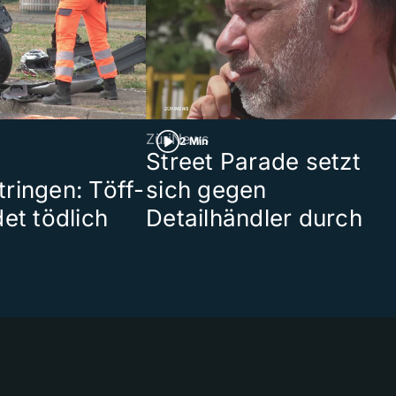
ZüriNews
2 Min
Street Parade setzt
ringen: Töff-
sich gegen
et tödlich
Detailhändler durch