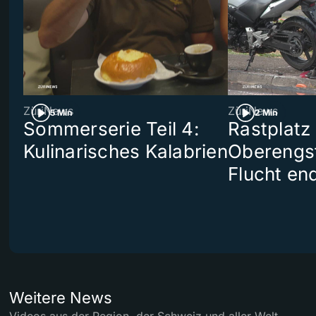
ZüriNews
ZüriNews
5 Min
2 Min
Sommerserie Teil 4:
Rastplatz
Kulinarisches Kalabrien
Oberengst
Flucht end
Weitere News
Videos aus der Region, der Schweiz und aller Welt