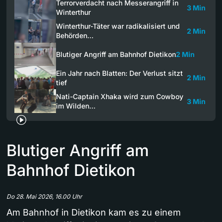
Terrorverdacht nach Messerangriff in
3 Min
Winterthur
Winterthur-Täter war radikalisiert und
2 Min
Behörden…
Blutiger Angriff am Bahnhof Dietikon
2 Min
Ein Jahr nach Blatten: Der Verlust sitzt
2 Min
tief
Nati-Captain Xhaka wird zum Cowboy
3 Min
im Wilden…
Blutiger Angriff am
Bahnhof Dietikon
Do 28. Mai 2026, 16.00 Uhr
Am Bahnhof in Dietikon kam es zu einem