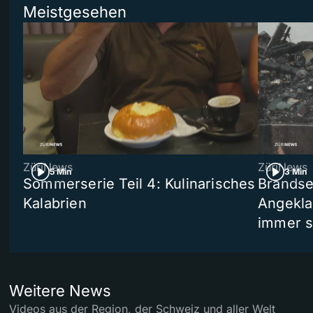
Meistgesehen
ZüriNews
ZüriNews
5 Min
3 Min
Sommerserie Teil 4: Kulinarisches
Brandse
Kalabrien
Angekla
immer s
Weitere News
Videos aus der Region, der Schweiz und aller Welt