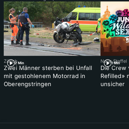
Zürich
Neue Staffel
2 Min
1 Min
Zwei Männer sterben bei Unfall
Die Crew 
mit gestohlenem Motorrad in
Refilled»
Oberengstringen
unsicher