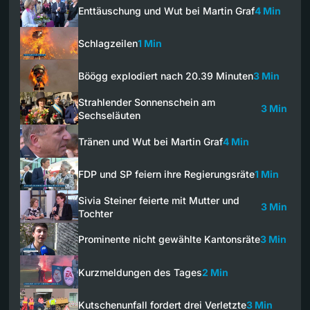
Enttäuschung und Wut bei Martin Graf
4 Min
Schlagzeilen
1 Min
Böögg explodiert nach 20.39 Minuten
3 Min
Strahlender Sonnenschein am
3 Min
Sechseläuten
Tränen und Wut bei Martin Graf
4 Min
FDP und SP feiern ihre Regierungsräte
1 Min
Sivia Steiner feierte mit Mutter und
3 Min
Tochter
Prominente nicht gewählte Kantonsräte
3 Min
Kurzmeldungen des Tages
2 Min
Kutschenunfall fordert drei Verletzte
3 Min