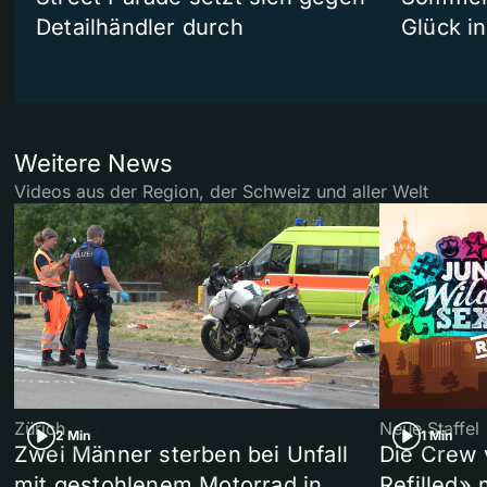
Detailhändler durch
Glück i
Weitere News
Videos aus der Region, der Schweiz und aller Welt
Zürich
Neue Staffel
2 Min
1 Min
Zwei Männer sterben bei Unfall
Die Crew 
mit gestohlenem Motorrad in
Refilled»