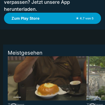
verpassen? Jetzt unsere App
herunterladen.
Zum Play Store
★ 4.7 von 5
Meistgesehen
ZüriNews
ZüriNews