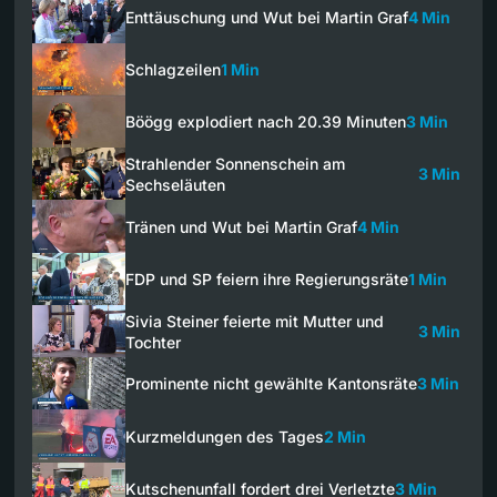
Enttäuschung und Wut bei Martin Graf
4 Min
Schlagzeilen
1 Min
Böögg explodiert nach 20.39 Minuten
3 Min
Strahlender Sonnenschein am
3 Min
Sechseläuten
Tränen und Wut bei Martin Graf
4 Min
FDP und SP feiern ihre Regierungsräte
1 Min
Sivia Steiner feierte mit Mutter und
3 Min
Tochter
Prominente nicht gewählte Kantonsräte
3 Min
Kurzmeldungen des Tages
2 Min
Kutschenunfall fordert drei Verletzte
3 Min