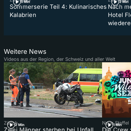
5 Min
3 Min
Sommerserie Teil 4: Kulinarisches
Nach me
Kalabrien
Hotel Fl
wiedere
Weitere News
Videos aus der Region, der Schweiz und aller Welt
Zürich
Neue Staffel
2 Min
1 Min
Zwei Männer sterben bei Unfall
Die Crew 