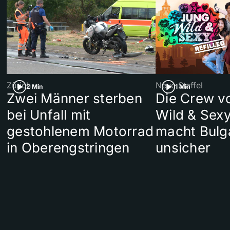
Zürich
Neue Staffel
2 Min
1 Min
Zwei Männer sterben
Die Crew v
bei Unfall mit
Wild & Sexy
gestohlenem Motorrad
macht Bulg
in Oberengstringen
unsicher