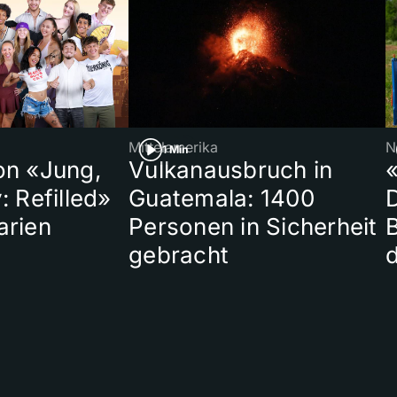
Mittelamerika
N
1 Min
on «Jung,
Vulkanausbruch in
«
: Refilled»
Guatemala: 1400
arien
Personen in Sicherheit
gebracht