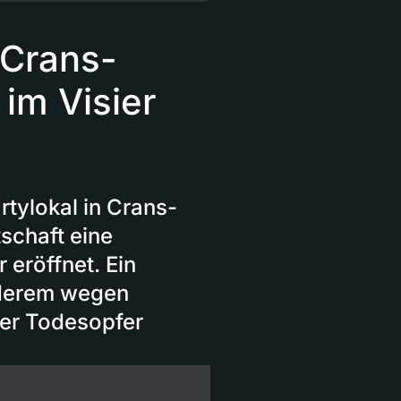
 Crans-
im Visier
tylokal in Crans-
schaft eine
 eröffnet. Ein
nderem wegen
ier Todesopfer