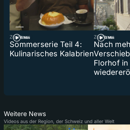
ZüriNews
ZüriNews
5 Min
3 Min
Sommerserie Teil 4:
Nach meh
Kulinarisches Kalabrien
Verschieb
Florhof in
wiedererö
Weitere News
Videos aus der Region, der Schweiz und aller Welt