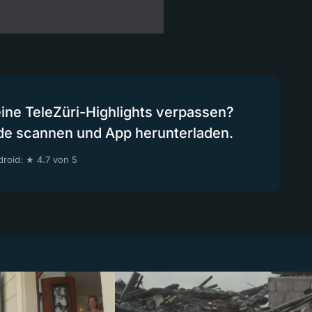
eine TeleZüri-Highlights verpassen?
de scannen und App herunterladen.
roid: ★ 4.7 von 5