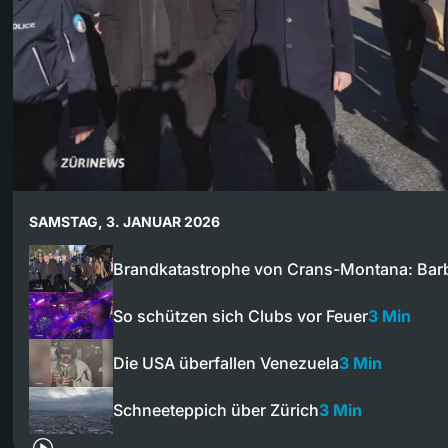
SAMSTAG, 3. JANUAR 2026
Brandkatastrophe von Crans-Montana: Bar
So schützen sich Clubs vor Feuer
3 Min
Die USA überfallen Venezuela
3 Min
Schneeteppich über Zürich
3 Min