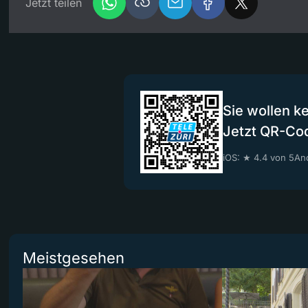
Jetzt teilen
Sie wollen k
Jetzt QR-Co
iOS: ★ 4.4 von 5
And
Meistgesehen