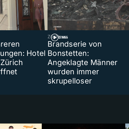
ZüriNews
3 Min
reren
Brandserie von
ungen: Hotel
Bonstetten:
 Zürich
Angeklagte Männer
ffnet
wurden immer
skrupelloser