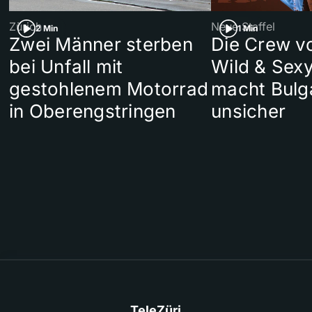
Zürich
Neue Staffel
2 Min
1 Min
Zwei Männer sterben
Die Crew v
bei Unfall mit
Wild & Sexy
gestohlenem Motorrad
macht Bulg
in Oberengstringen
unsicher
TeleZüri