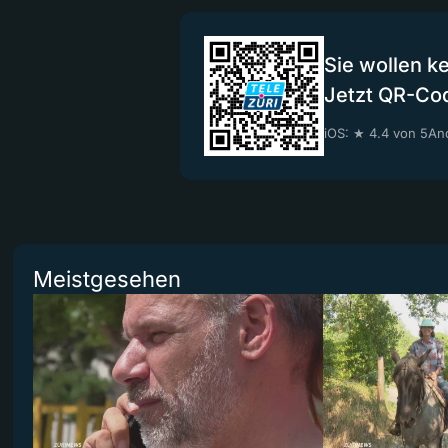
Sie wollen k
Jetzt QR-Co
iOS: ★ 4.4 von 5
And
Meistgesehen