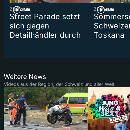
ZüriNews
ZüriNews
2 Min
4 Min
Street Parade setzt
Sommerser
sich gegen
Schweizer
Detailhändler durch
Toskana
Weitere News
Videos aus der Region, der Schweiz und aller Welt