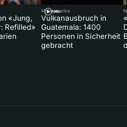
Mittelamerika
N
1 Min
on «Jung,
Vulkanausbruch in
«
: Refilled»
Guatemala: 1400
arien
Personen in Sicherheit
gebracht