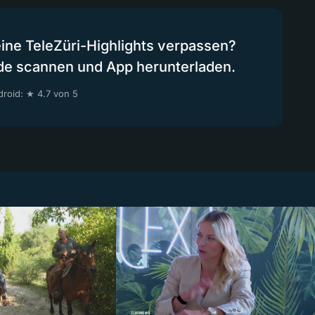
eine TeleZüri-Highlights verpassen?
de scannen und App herunterladen.
roid: ★ 4.7 von 5