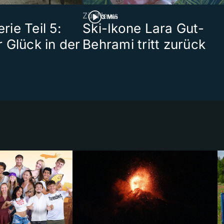
ZüriNews
3 Min
ie Teil 5:
Ski-Ikone Lara Gut-
 Glück in der
Behrami tritt zurück