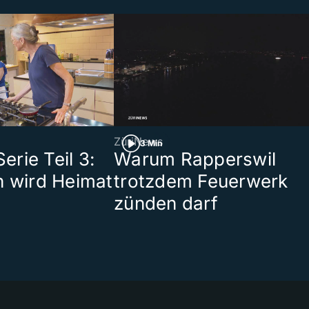
ZüriNews
3 Min
rie Teil 3:
Warum Rapperswil
n wird Heimat
trotzdem Feuerwerk
zünden darf