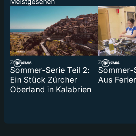
Meistgesehen
ZüriNews
ZüriNews
4 Min
5 Min
Sommer-Serie Teil 2:
Sommer-Se
Ein Stück Zürcher
Aus Ferie
Oberland in Kalabrien