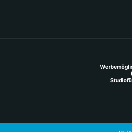
Werbemögli
Studiof