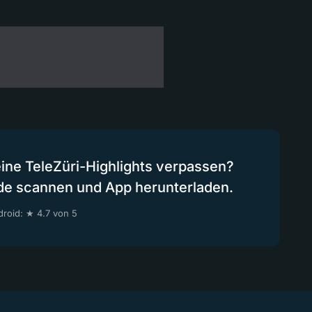
eine TeleZüri-Highlights verpassen?
de scannen und App herunterladen.
roid: ★ 4.7 von 5