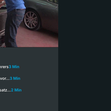
hrers
3 Min
 vor…
3 Min
nsatz…
2 Min