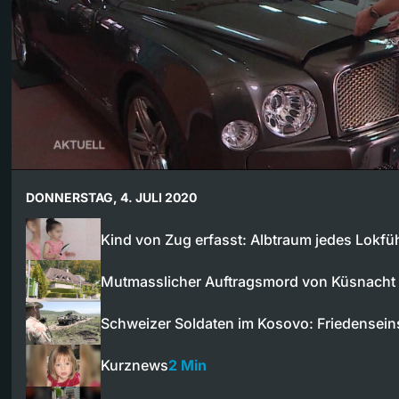
DONNERSTAG, 4. JULI 2020
Kind von Zug erfasst: Albtraum jedes Lokfü
Mutmasslicher Auftragsmord von Küsnacht
Schweizer Soldaten im Kosovo: Friedensei
Kurznews
2 Min