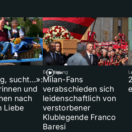
Beerdigung
L
1 Min
ig, sucht…»:
Milan-Fans
rinnen und
verabschieden sich
hen nach
leidenschaftlich von
n Liebe
verstorbener
Klublegende Franco
Baresi