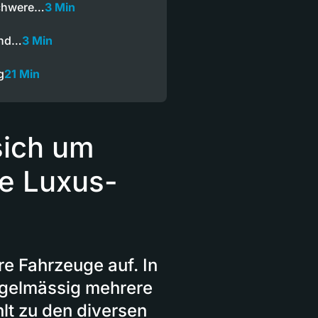
schwere…
3 Min
und…
3 Min
g
21 Min
sich um
re Luxus-
re Fahrzeuge auf. In
regelmässig mehrere
lt zu den diversen