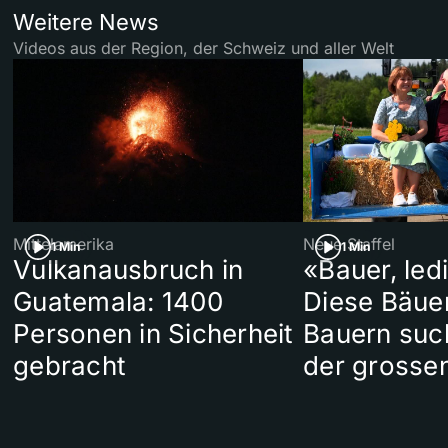
Weitere News
Videos aus der Region, der Schweiz und aller Welt
Mittelamerika
Neue Staffel
1 Min
1 Min
Vulkanausbruch in
«Bauer, led
Guatemala: 1400
Diese Bäue
Personen in Sicherheit
Bauern suc
gebracht
der grosse