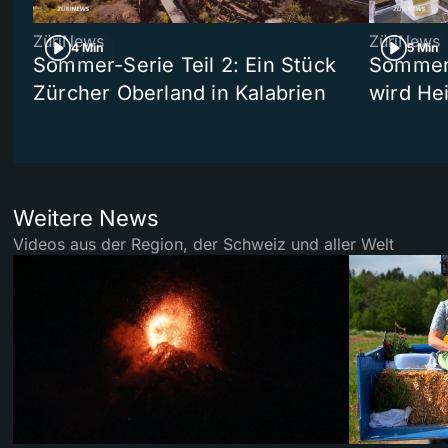
ZüriNews
ZüriNews
4 Min
5 Min
Sommer-Serie Teil 2: Ein Stück
Sommer-
Zürcher Oberland in Kalabrien
wird He
Weitere News
Videos aus der Region, der Schweiz und aller Welt