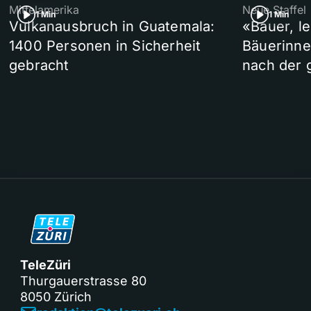
Mittelamerika
Neue Staffel
1 Min
1 Min
Vulkanausbruch in Guatemala:
«Bauer, l
1400 Personen in Sicherheit
Bäuerinne
gebracht
nach der 
TeleZüri
Thurgauerstrasse 80
8050 Zürich