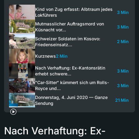
Kind von Zug erfasst: Albtraum jedes
3 Min
Lokführers
Mutmasslicher Auftragsmord von
3 Min
Küsnacht vor…
Schweizer Soldaten im Kosovo:
2 Min
Friedenseinsatz…
Kurznews
2 Min
Nach Verhaftung: Ex-Kantonsrätin
3 Min
erhebt schwere…
"Car-Sitter“ kümmert sich um Rolls-
3 Min
Royce und…
Donnerstag, 4. Juni 2020 — Ganze
21 Min
Sendung
Nach Verhaftung: Ex-