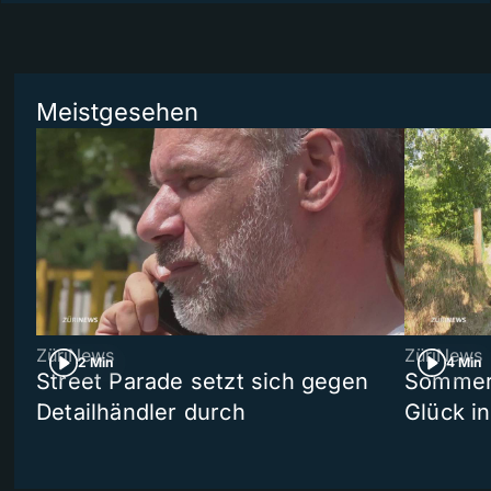
Meistgesehen
ZüriNews
ZüriNews
2 Min
4 Min
Street Parade setzt sich gegen
Sommers
Detailhändler durch
Glück i