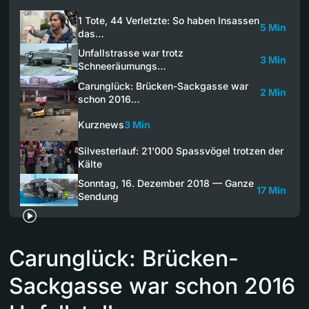
1 Tote, 44 Verletzte: So haben Insassen
5 Min
das…
Unfallstrasse war trotz
3 Min
Schneeräumungs…
Carunglück: Brücken-Sackgasse war
2 Min
schon 2016…
Kurznews
3 Min
Silvesterlauf: 21'000 Spassvögel trotzen der
Kälte
Sonntag, 16. Dezember 2018 — Ganze
17 Min
Sendung
Carunglück: Brücken-
Sackgasse war schon 2016