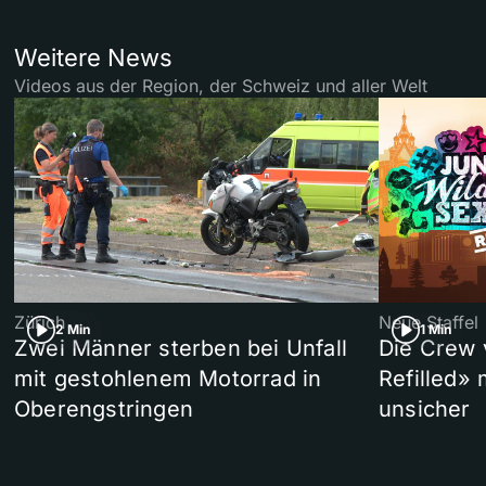
Weitere News
Videos aus der Region, der Schweiz und aller Welt
Zürich
Neue Staffel
2 Min
1 Min
Zwei Männer sterben bei Unfall
Die Crew 
mit gestohlenem Motorrad in
Refilled»
Oberengstringen
unsicher