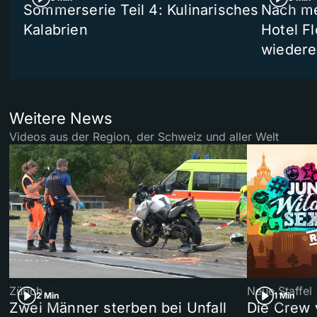
Sommerserie Teil 4: Kulinarisches
Nach me
Kalabrien
Hotel Fl
wiedere
Weitere News
Videos aus der Region, der Schweiz und aller Welt
Zürich
Neue Staffel
2 Min
1 Min
Zwei Männer sterben bei Unfall
Die Crew 