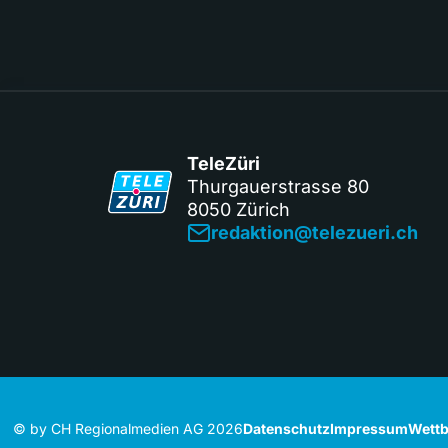
TeleZüri
Thurgauerstrasse 80
8050 Zürich
redaktion@telezueri.ch
© by CH Regionalmedien AG 2026
Datenschutz
Impressum
Wettb