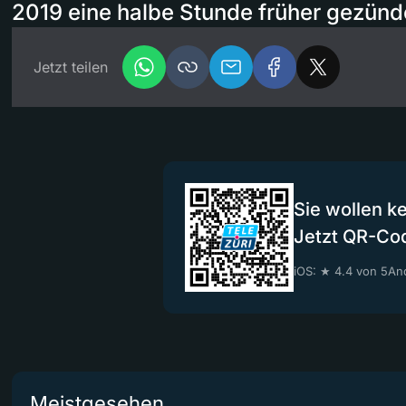
2019 eine halbe Stunde früher gezünd
Jetzt teilen
Sie wollen k
Jetzt QR-Co
iOS: ★ 4.4 von 5
And
Meistgesehen