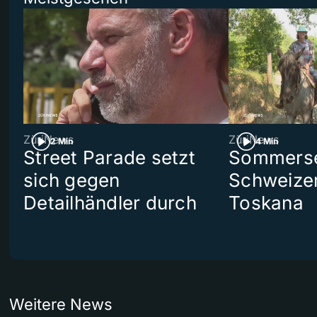
ZüriNews
ZüriNews
2 Min
4 Min
Street Parade setzt
Sommerser
sich gegen
Schweizer
Detailhändler durch
Toskana
Weitere News