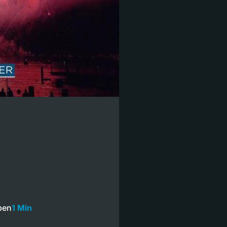
ben
1 Min