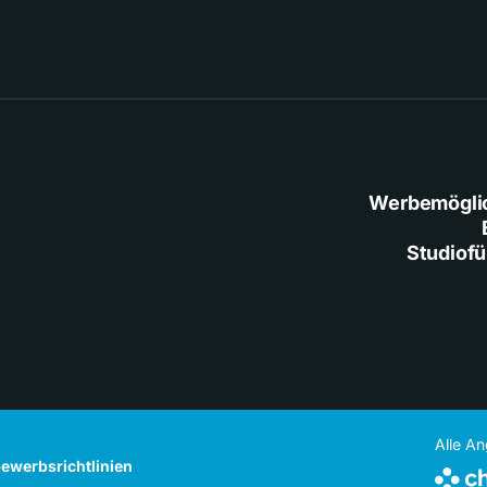
Werbemögli
Studiof
Alle A
ewerbsrichtlinien