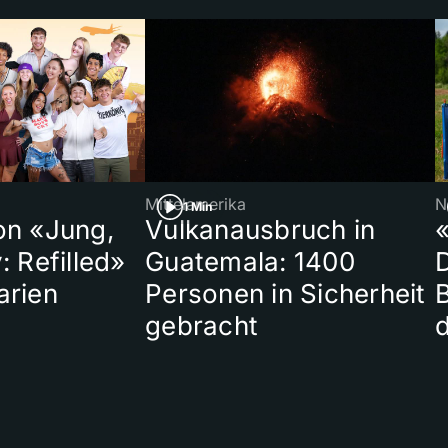
Mittelamerika
N
1 Min
on «Jung,
Vulkanausbruch in
«
: Refilled»
Guatemala: 1400
arien
Personen in Sicherheit
gebracht