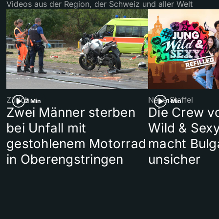
Videos aus der Region, der Schweiz und aller Welt
Zürich
Neue Staffel
2 Min
1 Min
Zwei Männer sterben
Die Crew v
bei Unfall mit
Wild & Sexy
gestohlenem Motorrad
macht Bulg
in Oberengstringen
unsicher