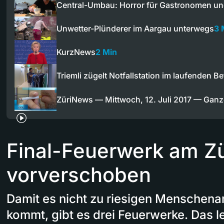
Central-Umbau: Horror für Gastronomen u
Unwetter-Plünderer im Aargau unterwegs
3 
KurzNews
2 Min
Triemli zügelt Notfallstation im laufenden Be
ZüriNews — Mittwoch, 12. Juli 2017 — Gan
Final-Feuerwerk am Zü
vorverschoben
Damit es nicht zu riesigen Mensche
kommt, gibt es drei Feuerwerke. Das l