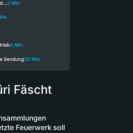
nd…
3 Min
Min
trieb
4 Min
ze Sendung
20 Min
ri Fäscht
nansammlungen
etzte Feuerwerk soll