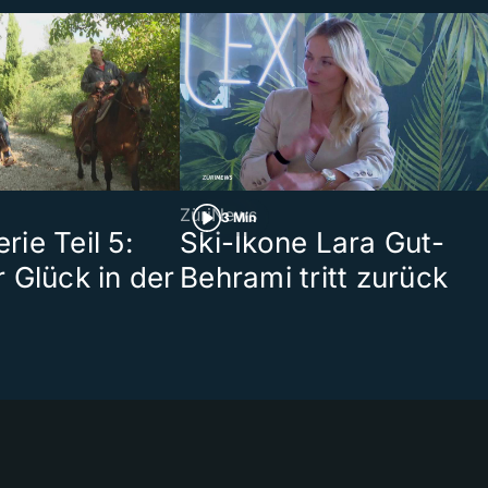
ZüriNews
3 Min
ie Teil 5:
Ski-Ikone Lara Gut-
 Glück in der
Behrami tritt zurück