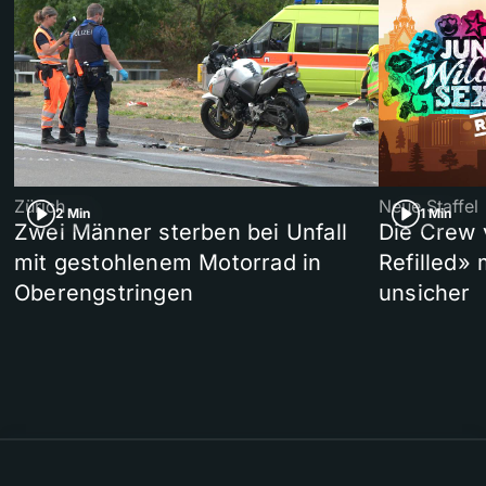
Zürich
Neue Staffel
2 Min
1 Min
Zwei Männer sterben bei Unfall
Die Crew 
mit gestohlenem Motorrad in
Refilled»
Oberengstringen
unsicher