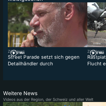
ZüriNews
ZüriNews
2 Min
2 Min
Street Parade setzt sich gegen
Rastpla
Detailhändler durch
Flucht e
Weitere News
Videos aus der Region, der Schweiz und aller Welt