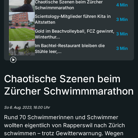
Chaotische Szenen beim Zürcher
4 Min
Schwimmmarathon
Scientology-Mitglieder führen Kita in
3 Min
Altstetten
Gold im Beachvolleyball, FCZ gewinnt,
3 Min
Winterthur…
Im Bachtel-Restaurant bleiben die
3 Min
Stühle leer,…
Chaotische Szenen beim
Zürcher Schwimmmarathon
So 6. Aug. 2023, 16.00 Uhr
Rund 70 Schwimmerinnen und Schwimmer
wollten eigentlich von Rapperswil nach Zürich
schwimmen – trotz Gewitterwarnung. Wegen