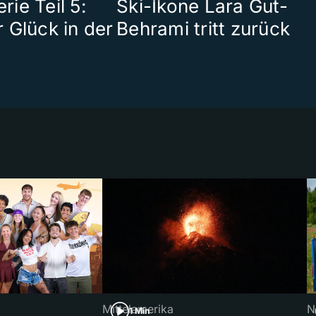
ie Teil 5:
Ski-Ikone Lara Gut-
 Glück in der
Behrami tritt zurück
Mittelamerika
N
1 Min