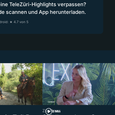
eine TeleZüri-Highlights verpassen?
de scannen und App herunterladen.
roid: ★ 4.7 von 5
ZüriNews
3 Min