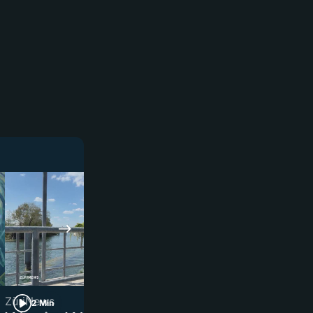
ZüriNews
ZüriNews
2 Min
3 Min