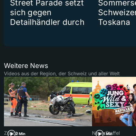
Street Parade setzt
Sommerser
sich gegen
Schweizer
Detailhändler durch
Toskana
Weitere News
Videos aus der Region, der Schweiz und aller Welt
Zürich
Neue Staffel
2 Min
1 Min