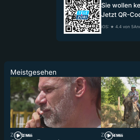
Sie wollen k
Jetzt QR-Co
iOS: ★ 4.4 von 5
And
Meistgesehen
ZüriNews
ZüriNews
2 Min
4 Min