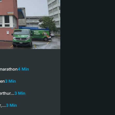
marathon
4 Min
ten
3 Min
terthur…
3 Min
er,…
3 Min