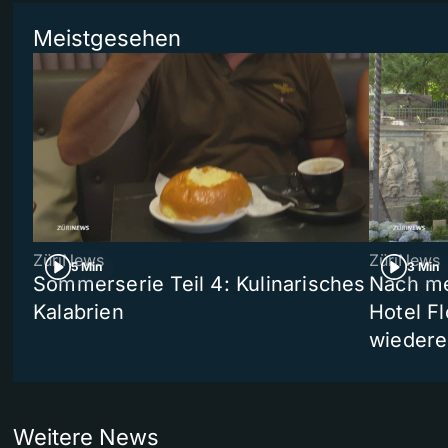
Meistgesehen
ZüriNews
ZüriNews
5 Min
3 Min
Sommerserie Teil 4: Kulinarisches
Nach me
Kalabrien
Hotel Fl
wiedere
Weitere News