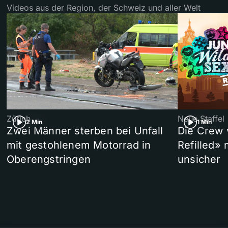
Videos aus der Region, der Schweiz und aller Welt
Zürich
Neue Staffel
2 Min
1 Min
Zwei Männer sterben bei Unfall
Die Crew 
mit gestohlenem Motorrad in
Refilled»
Oberengstringen
unsicher