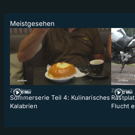
Meistgesehen
ZüriNews
ZüriNews
5 Min
2 Min
Sommerserie Teil 4: Kulinarisches
Rastpla
Kalabrien
Flucht e