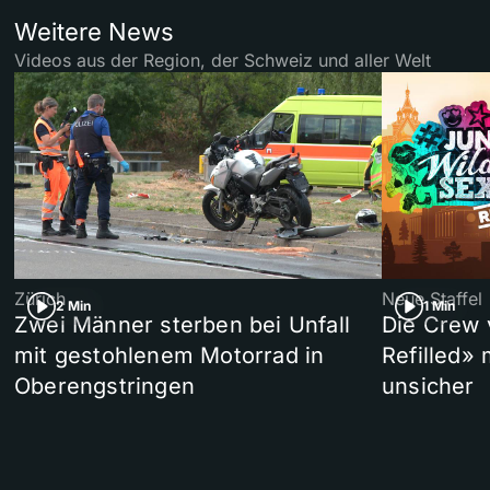
Weitere News
Videos aus der Region, der Schweiz und aller Welt
Zürich
Neue Staffel
2 Min
1 Min
Zwei Männer sterben bei Unfall
Die Crew 
mit gestohlenem Motorrad in
Refilled»
Oberengstringen
unsicher