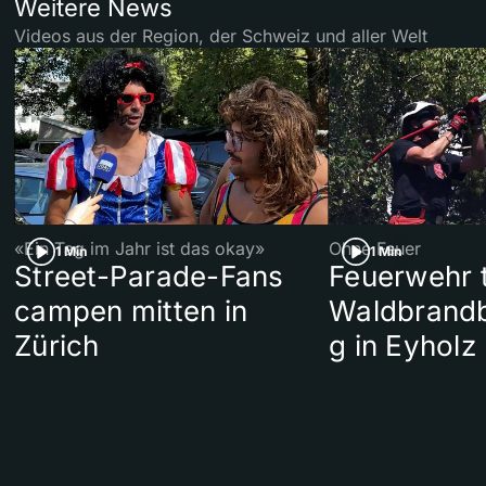
Weitere News
Videos aus der Region, der Schweiz und aller Welt
«Ein Tag im Jahr ist das okay»
Ohne Feuer
1 Min
1 Min
Street-Parade-Fans
Feuerwehr t
campen mitten in
Waldbrand
Zürich
g in Eyholz