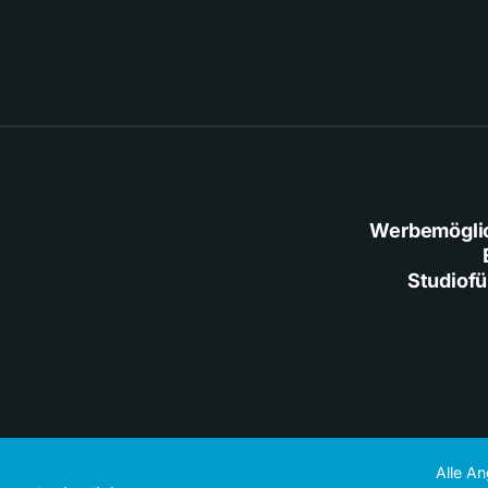
Werbemögli
Studiof
Alle A