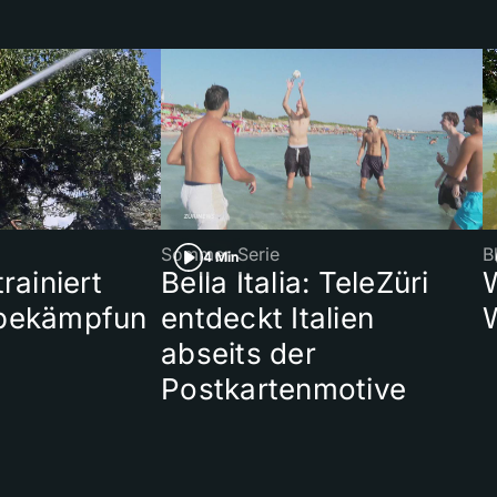
Sommer-Serie
B
4 Min
rainiert
Bella Italia: TeleZüri
bekämpfun
entdeckt Italien
abseits der
Postkartenmotive