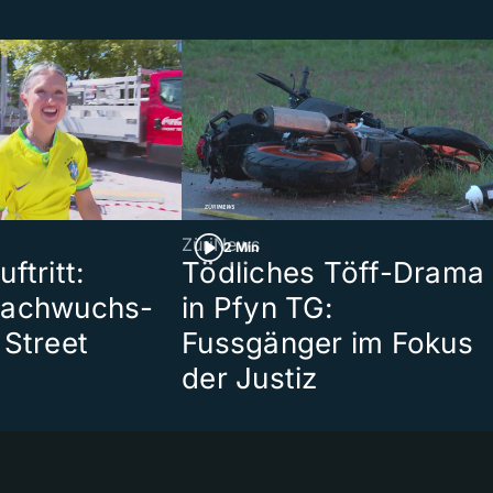
ZüriNews
2 Min
ftritt:
Tödliches Töff-Drama
Nachwuchs-
in Pfyn TG:
 Street
Fussgänger im Fokus
der Justiz