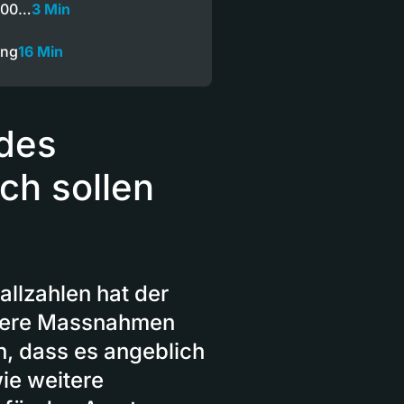
'000…
3 Min
ung
16 Min
des
ch sollen
llzahlen hat der
itere Massnahmen
h, dass es angeblich
ie weitere