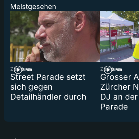
Meistgesehen
ZüriNews
ZüriNews
2 Min
3 Min
Street Parade setzt
Grosser Au
sich gegen
Zürcher 
Detailhändler durch
DJ an der
Parade