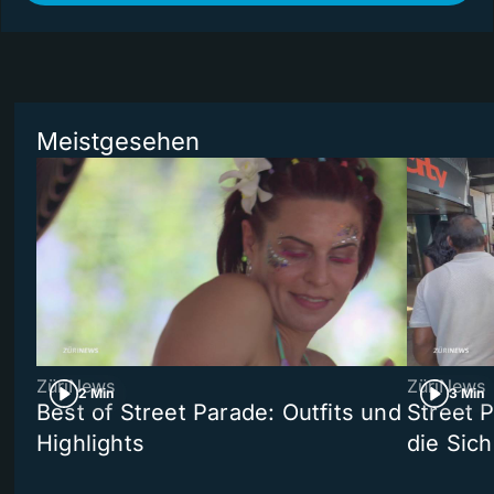
Meistgesehen
ZüriNews
ZüriNews
2 Min
3 Min
Best of Street Parade: Outfits und
Street 
Highlights
die Sich