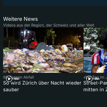
Weitere News
Videos aus der Region, der Schweiz und aller Welt
90 Tonnen Abfall
«Ein Tag im 
1 Min
1 Min
So wird Zürich über Nacht wieder
Street-P
sauber
mitten in 