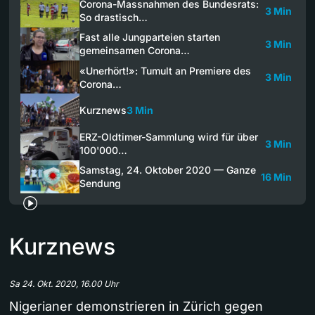
Corona-Massnahmen des Bundesrats:
3 Min
So drastisch…
Fast alle Jungparteien starten
3 Min
gemeinsamen Corona…
«Unerhört!»: Tumult an Premiere des
3 Min
Corona…
Kurznews
3 Min
ERZ-Oldtimer-Sammlung wird für über
3 Min
100'000…
Samstag, 24. Oktober 2020 — Ganze
16 Min
Sendung
Kurznews
Sa 24. Okt. 2020, 16.00 Uhr
Nigerianer demonstrieren in Zürich gegen