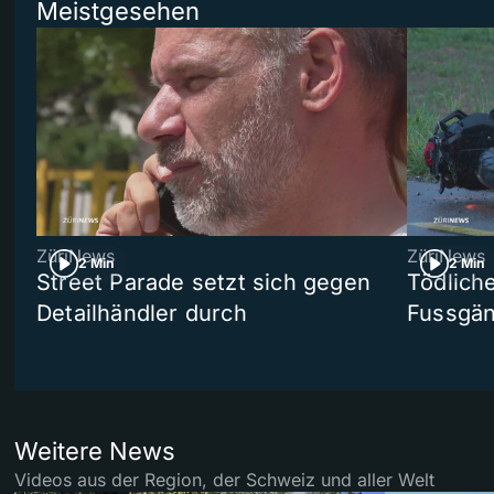
Meistgesehen
ZüriNews
ZüriNews
2 Min
2 Min
Street Parade setzt sich gegen
Tödlich
Detailhändler durch
Fussgän
Weitere News
Videos aus der Region, der Schweiz und aller Welt