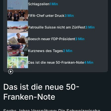
Schlagzeilen
1 Min
FIFA-Chef unter Druck
3 Min
Patrouille Suisse nicht am ZüriFest
3 Min
Boesch neuer FDP-Präsident
3 Min
Kurznews des Tages
2 Min
Das ist die neue 50-Franken-Note
4 Min
Das ist die neue 50-
Franken-Note
Sechs Jahre Verspätung: Die Schweizerische