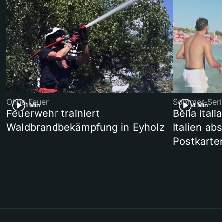
Ohne Feuer
Sommer-Seri
1 Min
4 Min
Feuerwehr trainiert
Bella Ital
Waldbrandbekämpfung in Eyholz
Italien ab
Postkarte