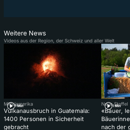
Weitere News
Videos aus der Region, der Schweiz und aller Welt
Mittelamerika
Neue Staffel
1 Min
1 Min
Vulkanausbruch in Guatemala:
«Bauer, l
1400 Personen in Sicherheit
Bäuerinne
gebracht
nach der 