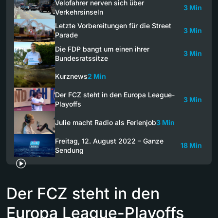
Velofahrer nerven sich über
3 Min
Verkehrsinseln
Letzte Vorbereitungen für die Street
3 Min
Parade
Die FDP bangt um einen ihrer
3 Min
Bundesratssitze
Kurznews
2 Min
Der FCZ steht in den Europa League-
3 Min
Playoffs
Julie macht Radio als Ferienjob
3 Min
Freitag, 12. August 2022 – Ganze
18 Min
Sendung
Der FCZ steht in den
Europa League-Playoffs