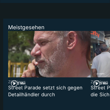
Meistgesehen
ZüriNews
ZüriNews
2 Min
3 Min
Street Parade setzt sich gegen
Street 
Detailhändler durch
die Sich