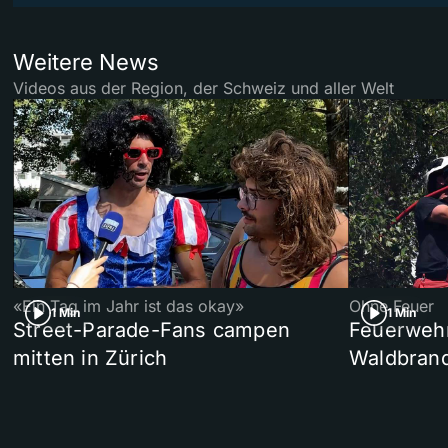
Weitere News
Videos aus der Region, der Schweiz und aller Welt
«Ein Tag im Jahr ist das okay»
Ohne Feuer
1 Min
1 Min
Street-Parade-Fans campen
Feuerwehr 
mitten in Zürich
Waldbrand