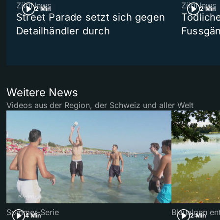
ZüriNews
ZüriNews
2 Min
2 Min
Street Parade setzt sich gegen
Tödlich
Detailhändler durch
Fussgän
Weitere News
Videos aus der Region, der Schweiz und aller Welt
Sommer-Serie
Blaualgen en
4 Min
2 Min