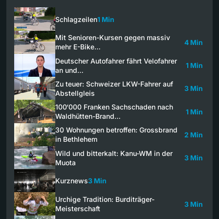
Schlagzeilen
1 Min
Mit Senioren-Kursen gegen massiv
4 Min
mehr E-Bike…
Deutscher Autofahrer fährt Velofahrer
1 Min
an und…
Zu teuer: Schweizer LKW-Fahrer auf
3 Min
Abstellgleis
100‘000 Franken Sachschaden nach
1 Min
Waldhütten-Brand…
30 Wohnungen betroffen: Grossbrand
2 Min
in Bethlehem
Wild und bitterkalt: Kanu-WM in der
3 Min
Muota
Kurznews
3 Min
Urchige Tradition: Burditräger-
3 Min
Meisterschaft