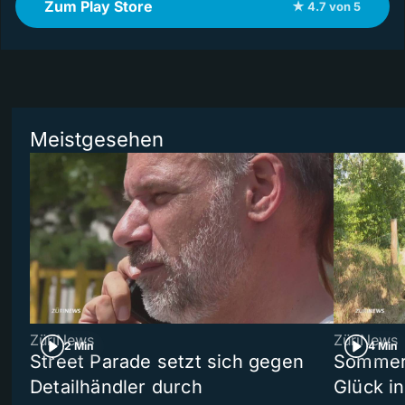
Zum Play Store
★ 4.7 von 5
Meistgesehen
ZüriNews
ZüriNews
2 Min
4 Min
Street Parade setzt sich gegen
Sommers
Detailhändler durch
Glück i