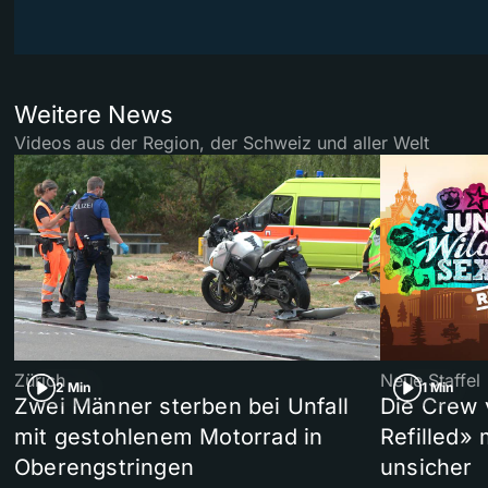
Weitere News
Videos aus der Region, der Schweiz und aller Welt
Zürich
Neue Staffel
2 Min
1 Min
Zwei Männer sterben bei Unfall
Die Crew 
mit gestohlenem Motorrad in
Refilled»
Oberengstringen
unsicher