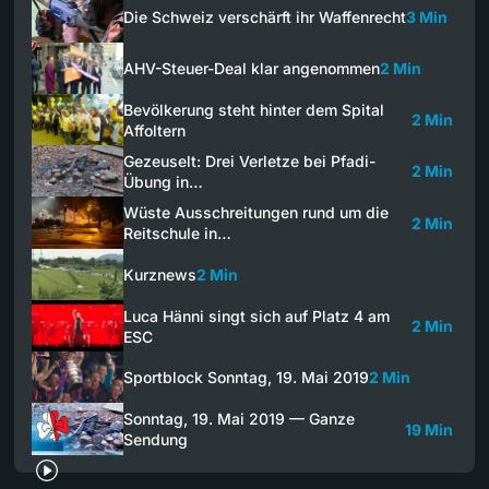
Die Schweiz verschärft ihr Waffenrecht
3 Min
AHV-Steuer-Deal klar angenommen
2 Min
Bevölkerung steht hinter dem Spital
2 Min
Affoltern
Gezeuselt: Drei Verletze bei Pfadi-
2 Min
Übung in…
Wüste Ausschreitungen rund um die
2 Min
Reitschule in…
Kurznews
2 Min
Luca Hänni singt sich auf Platz 4 am
2 Min
ESC
Sportblock Sonntag, 19. Mai 2019
2 Min
Sonntag, 19. Mai 2019 — Ganze
19 Min
Sendung