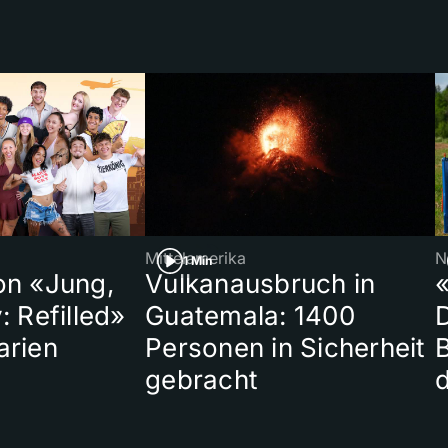
Mittelamerika
N
1 Min
on «Jung,
Vulkanausbruch in
«
: Refilled»
Guatemala: 1400
arien
Personen in Sicherheit
gebracht