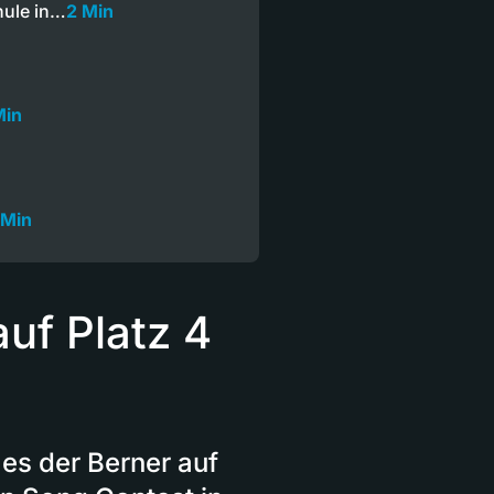
hule in…
2 Min
Min
 Min
auf Platz 4
es der Berner auf