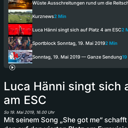
Wüste Ausschreitungen rund um die Reitsc
Kurznews
2 Min
Luca Hänni singt sich auf Platz 4 am ESC
2 
Sportblock Sonntag, 19. Mai 2019
2 Min
Sonntag, 19. Mai 2019 — Ganze Sendung
19
Luca Hänni singt sich 
am ESC
So 19. Mai 2019, 16.00 Uhr
Mit seinem Song „She got me“ schafft 