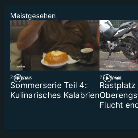
Meistgesehen
ZüriNews
ZüriNews
5 Min
2 Min
Sommerserie Teil 4:
Rastplatz
Kulinarisches Kalabrien
Oberengst
Flucht end