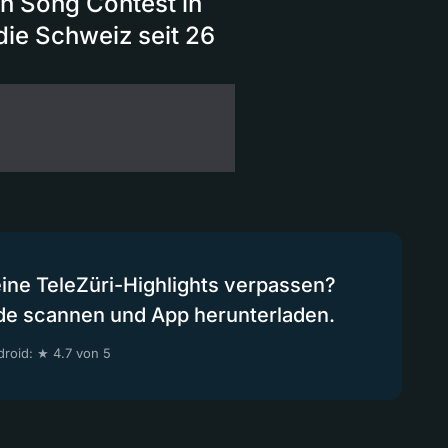
on Song Contest in
 die Schweiz seit 26
eine TeleZüri-Highlights verpassen?
de scannen und App herunterladen.
roid: ★ 4.7 von 5