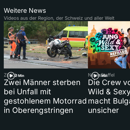
Weitere News
Videos aus der Region, der Schweiz und aller Welt
Zürich
Neue Staffel
2 Min
1 Min
Zwei Männer sterben
Die Crew v
bei Unfall mit
Wild & Sexy
gestohlenem Motorrad
macht Bulg
in Oberengstringen
unsicher