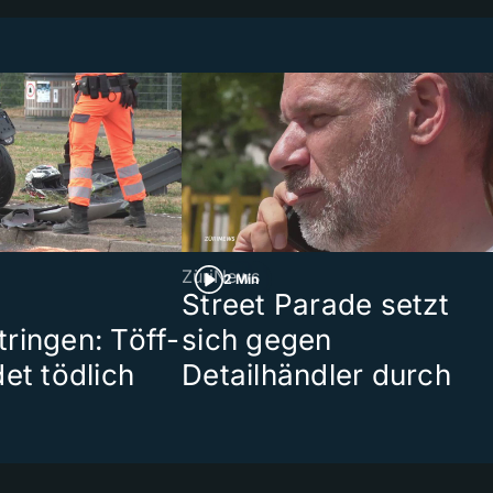
ZüriNews
2 Min
Street Parade setzt
ringen: Töff-
sich gegen
et tödlich
Detailhändler durch