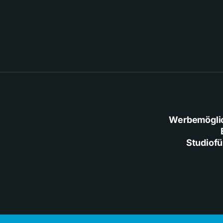
Werbemögli
Studiof