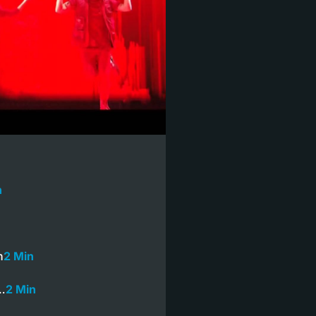
n
n
2 Min
n…
2 Min