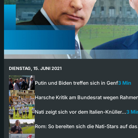
DIENSTAG, 15. JUNI 2021
Putin und Biden treffen sich in Genf
3 Min
Harsche Kritik am Bundesrat wegen Rah
Nati zeigt sich vor dem Italien-Knüller…
3 Mi
Rom: So bereiten sich die Nati-Stars auf da