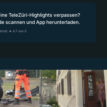
eine TeleZüri-Highlights verpassen?
de scannen und App herunterladen.
roid: ★ 4.7 von 5