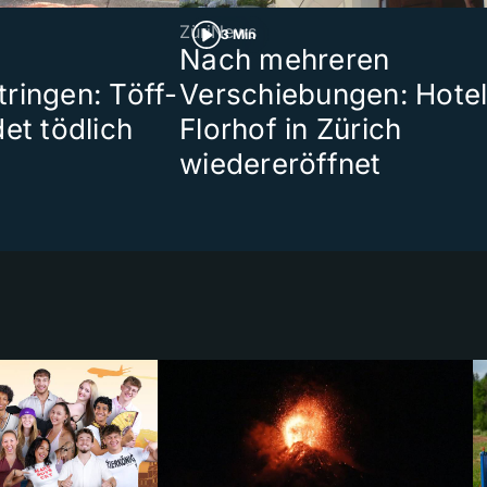
ZüriNews
3 Min
Nach mehreren
ringen: Töff-
Verschiebungen: Hote
et tödlich
Florhof in Zürich
wiedereröffnet