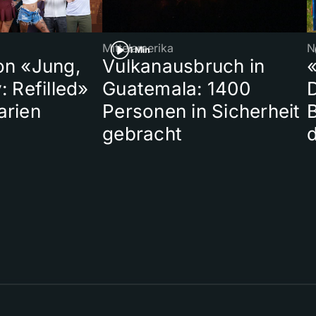
Mittelamerika
N
1 Min
on «Jung,
Vulkanausbruch in
«
: Refilled»
Guatemala: 1400
arien
Personen in Sicherheit
gebracht