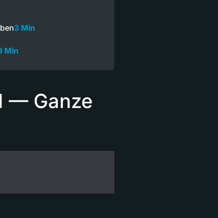
oben
3 Min
9 Min
21 — Ganze