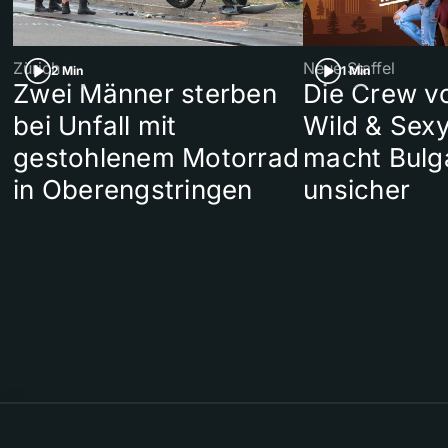
Zürich
Neue Staffel
2 Min
1 Min
Zwei Männer sterben
Die Crew v
bei Unfall mit
Wild & Sexy
gestohlenem Motorrad
macht Bulg
in Oberengstringen
unsicher