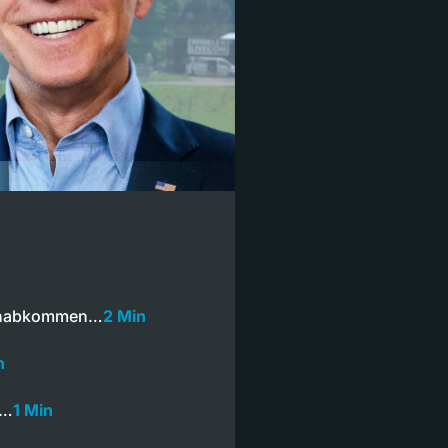
menabkommen…
2 Min
n
s…
1 Min