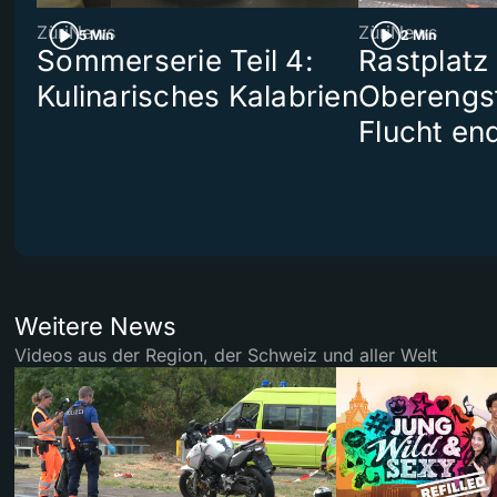
ZüriNews
ZüriNews
5 Min
2 Min
Sommerserie Teil 4:
Rastplatz
Kulinarisches Kalabrien
Oberengst
Flucht end
Weitere News
Videos aus der Region, der Schweiz und aller Welt