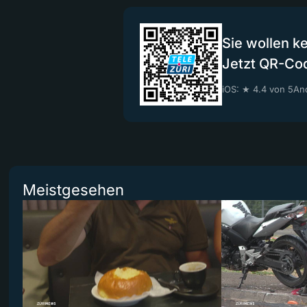
Sie wollen k
Jetzt QR-Co
iOS: ★ 4.4 von 5
And
Meistgesehen