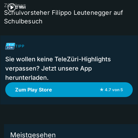
ZüriNews
2 Min
Schulvorsteher Filippo Leutenegger auf
Schulbesuch
TIPP
Sie wollen keine TeleZüri-Highlights
verpassen? Jetzt unsere App
herunterladen.
Zum Play Store
★ 4.7 von 5
Meistgesehen