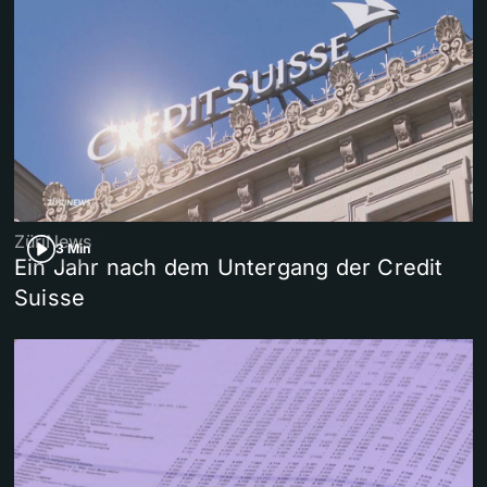
ZüriNews
3 Min
Ein Jahr nach dem Untergang der Credit
Suisse