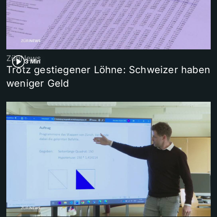
ZüriNews
3 Min
Trotz gestiegener Löhne: Schweizer haben
weniger Geld