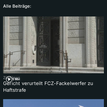
Alle Beiträge:
ZüriNews
3 Min
Gericht verurteilt FCZ-Fackelwerfer zu
Haftstrafe