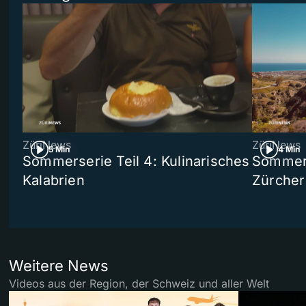
ZüriNews
ZüriNews
5 Min
4 Min
Sommerserie Teil 4: Kulinarisches
Sommer-
Kalabrien
Zürcher
Weitere News
Videos aus der Region, der Schweiz und aller Welt