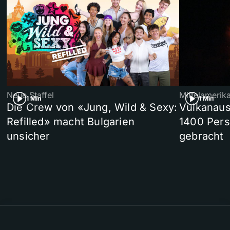
Neue Staffel
Mittelamerik
1 Min
1 Min
Die Crew von «Jung, Wild & Sexy:
Vulkanaus
Refilled» macht Bulgarien
1400 Pers
unsicher
gebracht