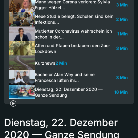
Mann wegen Corona verloren: Sylvia
3 Min
Egger-Hölzel…
Neue Studie belegt: Schulen sind kein
2 Min
Infektions…
Mutierter Coronavirus wahrscheinlich
1 Min
schon in der…
Affen und Pfauen bedauern den Zoo-
3 Min
Lockdown
Kurznews
2 Min
Bachelor Alan Wey und seine
3 Min
Francesca lüften ihr…
Dienstag, 22. Dezember 2020 —
18 Min
Ganze Sendung
Dienstag, 22. Dezember
2020 — Ganze Sendung