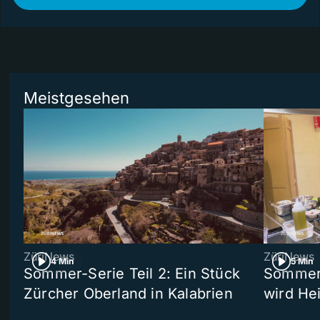
Meistgesehen
ZüriNews
ZüriNews
4 Min
5 Min
Sommer-Serie Teil 2: Ein Stück
Sommer-
Zürcher Oberland in Kalabrien
wird He