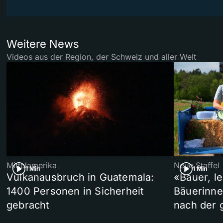
Weitere News
Videos aus der Region, der Schweiz und aller Welt
Mittelamerika
Neue Staffel
1 Min
1 Min
Vulkanausbruch in Guatemala:
«Bauer, l
1400 Personen in Sicherheit
Bäuerinne
gebracht
nach der 