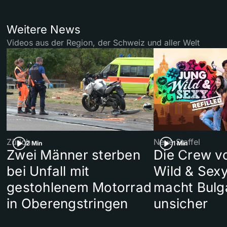
Weitere News
Videos aus der Region, der Schweiz und aller Welt
Zürich
Neue Staffel
2 Min
1 Min
Zwei Männer sterben
Die Crew v
bei Unfall mit
Wild & Sexy
gestohlenem Motorrad
macht Bulg
in Oberengstringen
unsicher