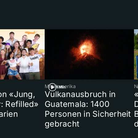
Mittelamerika
N
1 Min
on «Jung,
Vulkanausbruch in
«
: Refilled»
Guatemala: 1400
arien
Personen in Sicherheit
gebracht