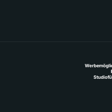
Werbemögli
Studiof