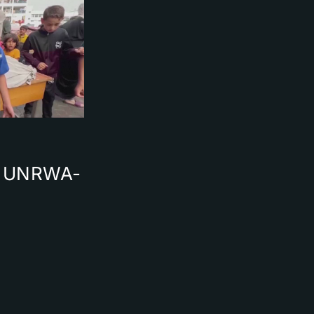
s
ll UNRWA-