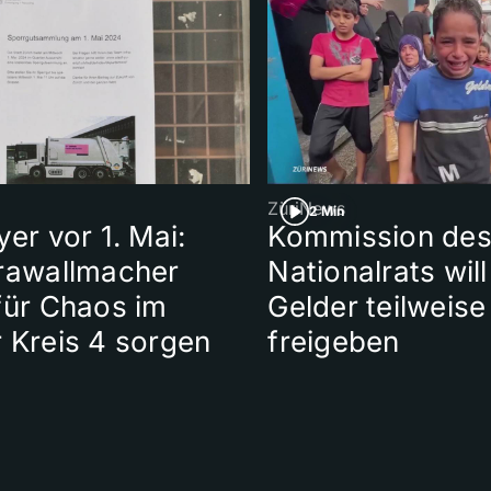
ZüriNews
2 Min
yer vor 1. Mai:
Kommission de
Krawallmacher
Nationalrats wi
für Chaos im
Gelder teilweise
 Kreis 4 sorgen
freigeben