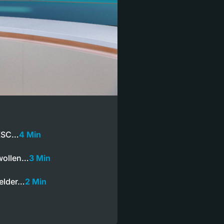
 ZSC…
4 Min
 wollen…
3 Min
elder…
2 Min