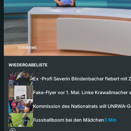
WIEDERGABELISTE
Ex -Profi Severin Blindenbacher fiebert mit
Fake-Flyer vor 1. Mai: Linke Krawallmacher
Kommission des Nationalrats will UNRWA-G
Fussballboom bei den Mädchen
3 Min