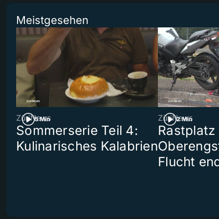
Meistgesehen
ZüriNews
ZüriNews
5 Min
2 Min
Sommerserie Teil 4:
Rastplatz
Kulinarisches Kalabrien
Oberengst
Flucht end