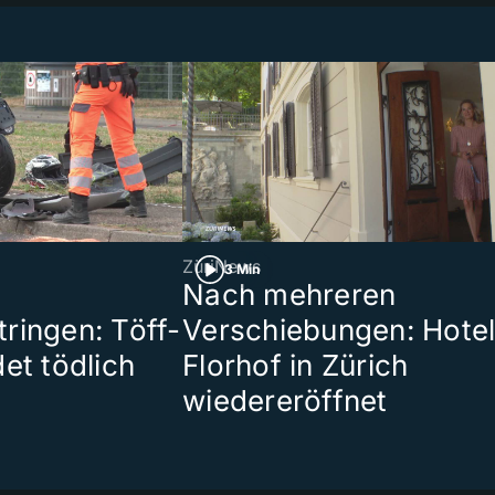
ZüriNews
3 Min
Nach mehreren
ringen: Töff-
Verschiebungen: Hote
et tödlich
Florhof in Zürich
wiedereröffnet