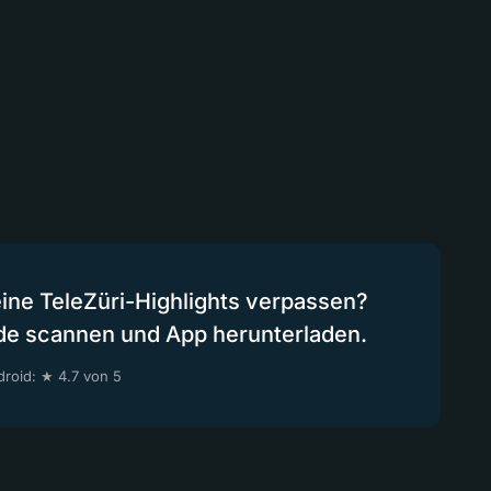
eine TeleZüri-Highlights verpassen?
de scannen und App herunterladen.
roid: ★ 4.7 von 5