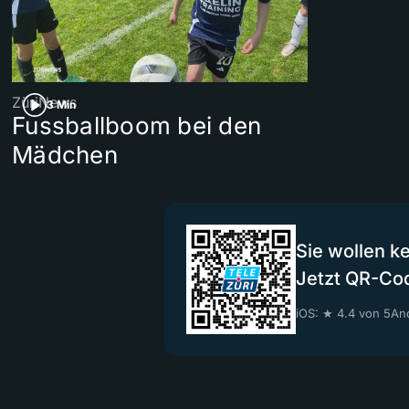
ZüriNews
3 Min
Fussballboom bei den
Mädchen
Sie wollen k
Jetzt QR-Co
iOS: ★ 4.4 von 5
And