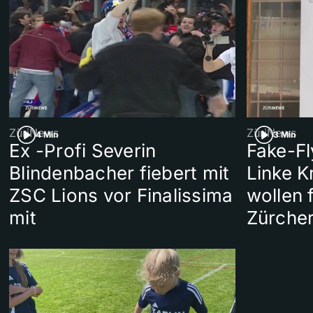
ZüriNews
ZüriNews
4 Min
3 Min
Ex -Profi Severin
Fake-Fl
Blindenbacher fiebert mit
Linke 
ZSC Lions vor Finalissima
wollen 
mit
Zürcher