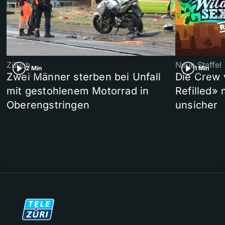
Zürich
Neue Staffel
2 Min
1 Min
Zwei Männer sterben bei Unfall
Die Crew 
mit gestohlenem Motorrad in
Refilled»
Oberengstringen
unsicher