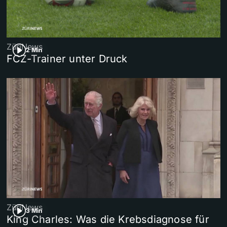
ZüriNews
2 Min
FCZ-Trainer unter Druck
ZüriNews
3 Min
King Charles: Was die Krebsdiagnose für