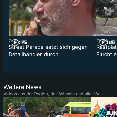
ZüriNews
ZüriNews
2 Min
2 Min
Street Parade setzt sich gegen
Rastpla
Detailhändler durch
Flucht e
Weitere News
Videos aus der Region, der Schweiz und aller Welt