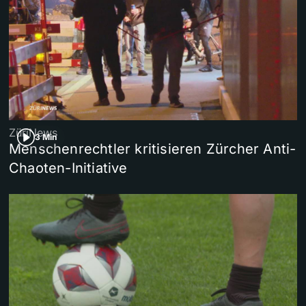
ZüriNews
3 Min
Menschenrechtler kritisieren Zürcher Anti-
Chaoten-Initiative