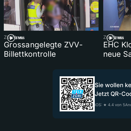
ZüriNews
ZüriNews
3 Min
2 Min
Grossangelegte ZVV-
EHC Klo
Billettkontrolle
neue S
Sie wollen k
Jetzt QR-Co
iOS: ★ 4.4 von 5
And