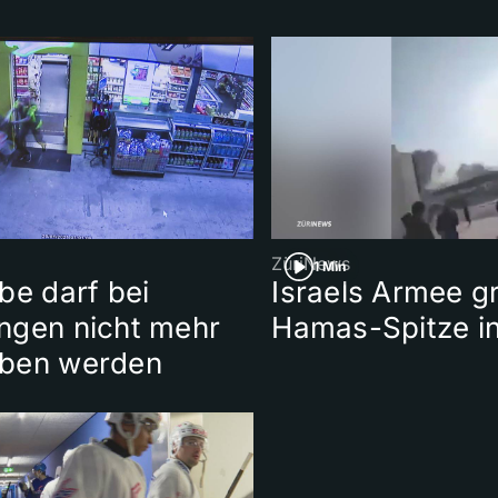
ZüriNews
1 Min
be darf bei
Israels Armee gr
ngen nicht mehr
Hamas-Spitze in
ben werden