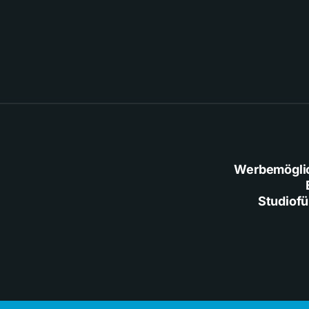
Werbemögli
Studiof