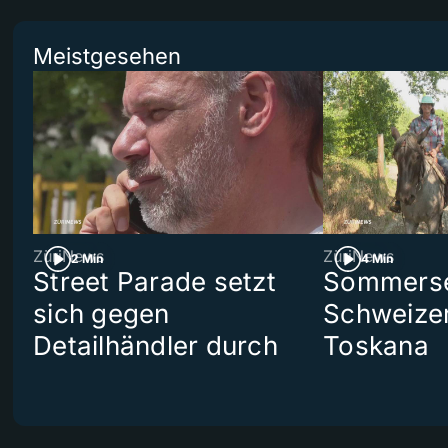
Meistgesehen
ZüriNews
ZüriNews
2 Min
4 Min
Street Parade setzt
Sommerser
sich gegen
Schweizer
Detailhändler durch
Toskana