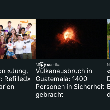
Mittelamerika
N
1 Min
on «Jung,
Vulkanausbruch in
«
: Refilled»
Guatemala: 1400
arien
Personen in Sicherheit
gebracht