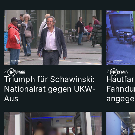
ZüriNews
ZüriNews
3 Min
3 Min
Triumph für Schawinski:
Hautfar
Nationalrat gegen UKW-
Fahndu
Aus
angege