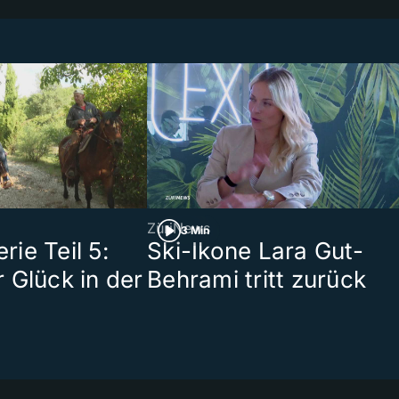
ZüriNews
3 Min
ie Teil 5:
Ski-Ikone Lara Gut-
 Glück in der
Behrami tritt zurück