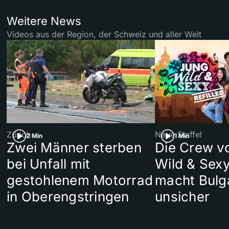
Weitere News
Videos aus der Region, der Schweiz und aller Welt
Zürich
Neue Staffel
2 Min
1 Min
Zwei Männer sterben
Die Crew v
bei Unfall mit
Wild & Sexy
gestohlenem Motorrad
macht Bulg
in Oberengstringen
unsicher