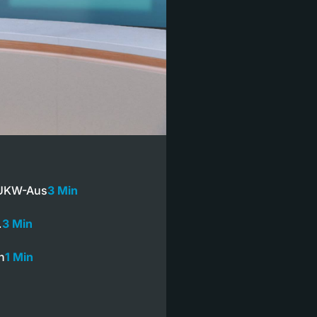
n UKW-Aus
3 Min
…
3 Min
n
1 Min