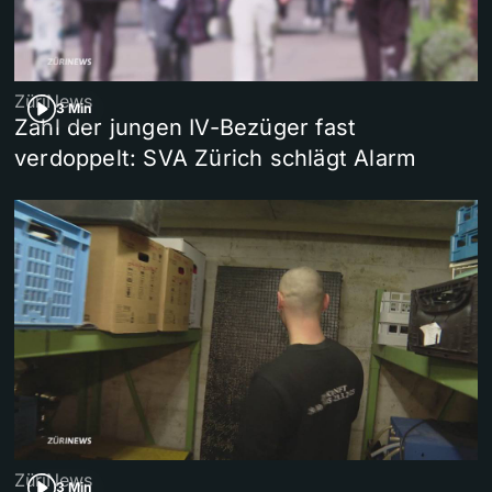
ZüriNews
3 Min
Zahl der jungen IV-Bezüger fast
verdoppelt: SVA Zürich schlägt Alarm
ZüriNews
3 Min