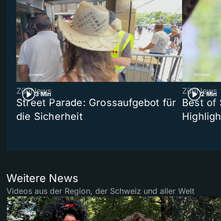
ZüriNews
ZüriNews
3 Min
2 Min
Street Parade: Grossaufgebot für
Best of 
die Sicherheit
Highligh
Weitere News
Videos aus der Region, der Schweiz und aller Welt