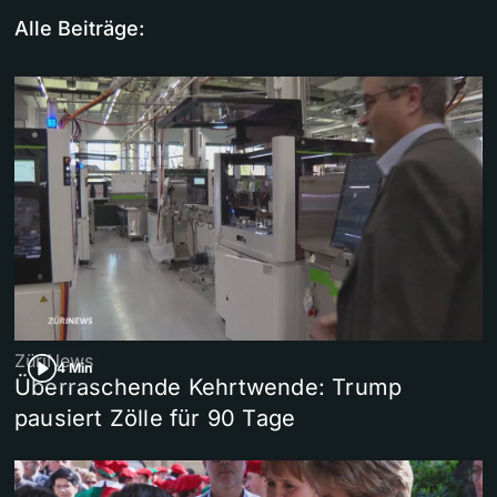
Alle Beiträge:
ZüriNews
4 Min
Überraschende Kehrtwende: Trump
pausiert Zölle für 90 Tage