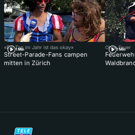
«Ein Tag im Jahr ist das okay»
Ohne Feuer
1 Min
1 Min
Street-Parade-Fans campen
Feuerwehr 
mitten in Zürich
Waldbrand