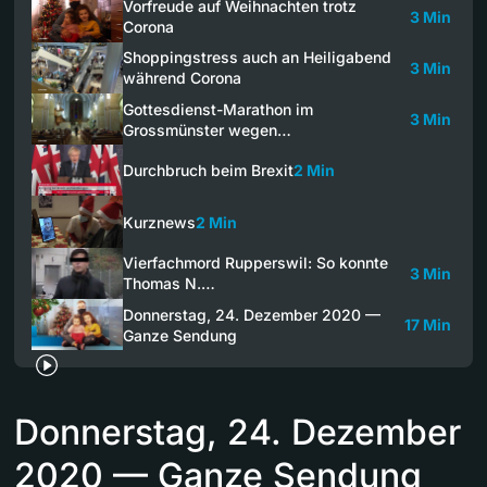
Vorfreude auf Weihnachten trotz
3 Min
Corona
Shoppingstress auch an Heiligabend
3 Min
während Corona
Gottesdienst-Marathon im
3 Min
Grossmünster wegen…
Durchbruch beim Brexit
2 Min
Kurznews
2 Min
Vierfachmord Rupperswil: So konnte
3 Min
Thomas N.…
Donnerstag, 24. Dezember 2020 —
17 Min
Ganze Sendung
Donnerstag, 24. Dezember
2020 — Ganze Sendung