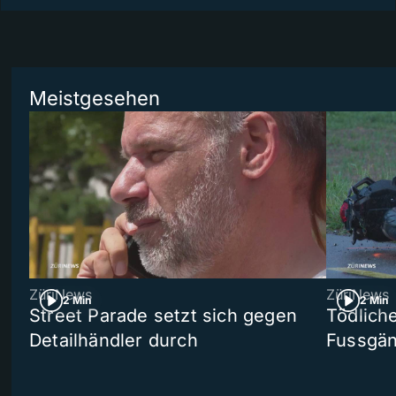
Meistgesehen
ZüriNews
ZüriNews
2 Min
2 Min
Street Parade setzt sich gegen
Tödlich
Detailhändler durch
Fussgän