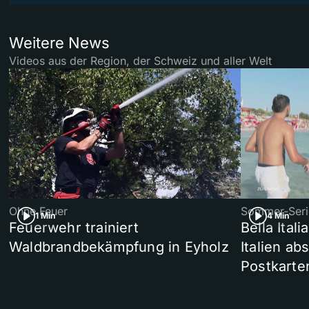
Weitere News
Videos aus der Region, der Schweiz und aller Welt
Ohne Feuer
Sommer-Seri
1 Min
4 Min
Feuerwehr trainiert
Bella Ital
Waldbrandbekämpfung in Eyholz
Italien ab
Postkarte