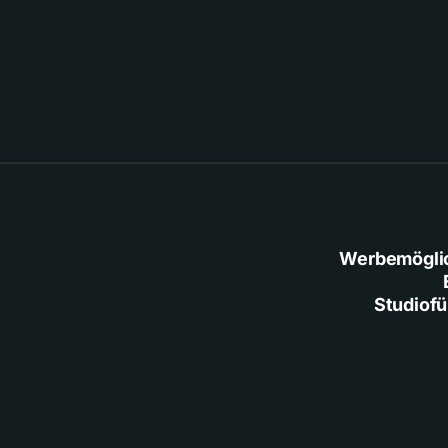
Werbemögli
Studiof