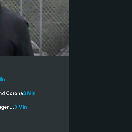
in
end Corona
3 Min
wegen…
3 Min