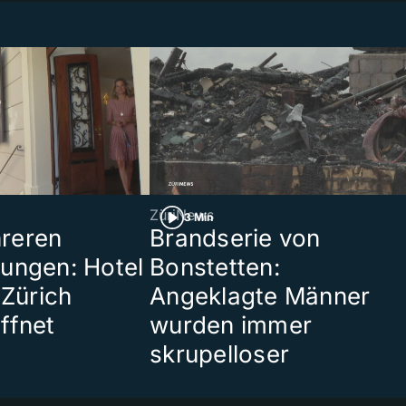
ZüriNews
3 Min
reren
Brandserie von
ungen: Hotel
Bonstetten:
 Zürich
Angeklagte Männer
ffnet
wurden immer
skrupelloser