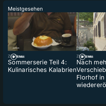
Meistgesehen
ZüriNews
ZüriNews
5 Min
3 Min
Sommerserie Teil 4:
Nach meh
Kulinarisches Kalabrien
Verschieb
Florhof in
wiedererö