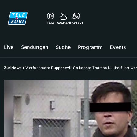
Live
Wetter
Kontakt
Live
Sendungen
Suche
Programm
Events
ZüriNews
Vierfachmord Rupperswil: So konnte Thomas N. überführt we