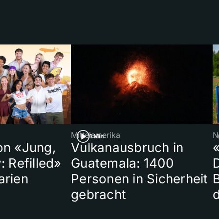
Mittelamerika
N
1 Min
on «Jung,
Vulkanausbruch in
«
: Refilled»
Guatemala: 1400
arien
Personen in Sicherheit
gebracht