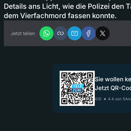
Details ans Licht, wie die Polizei den
dem Vierfachmord fassen konnte.
Jetzt teilen
Sie wollen k
Jetzt QR-Co
iOS: ★ 4.4 von 5
And