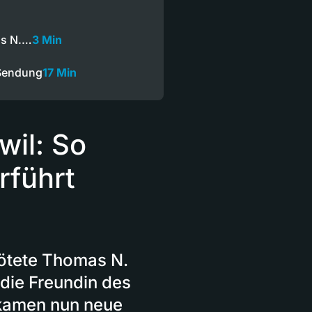
as N.…
3 Min
Sendung
17 Min
il: So
rführt
ötete Thomas N.
die Freundin des
 kamen nun neue