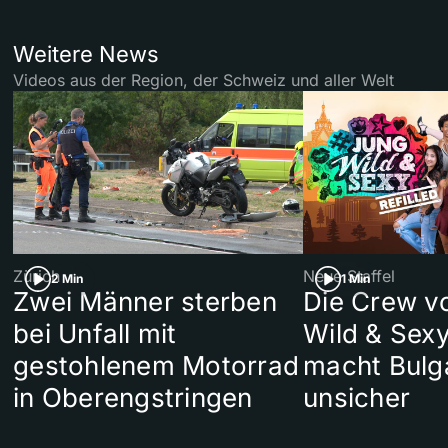
Weitere News
Videos aus der Region, der Schweiz und aller Welt
Zürich
Neue Staffel
2 Min
1 Min
Zwei Männer sterben
Die Crew v
bei Unfall mit
Wild & Sexy
gestohlenem Motorrad
macht Bulg
in Oberengstringen
unsicher