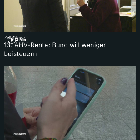
ZüriNews
3 Min
13. AHV-Rente: Bund will weniger
beisteuern