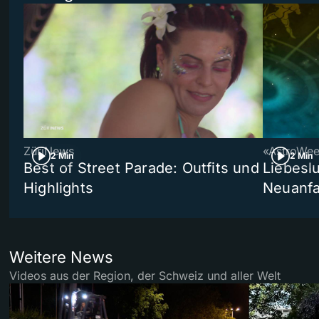
ZüriNews
«AstroWe
2 Min
2 Min
Best of Street Parade: Outfits und
Liebeslu
Highlights
Neuanf
Weitere News
Videos aus der Region, der Schweiz und aller Welt