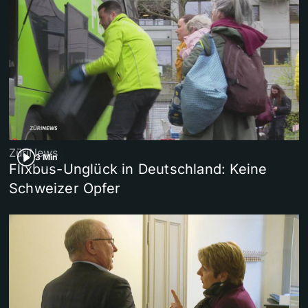
ZüriNews
3 Min
Flixbus-Unglück in Deutschland: Keine
Schweizer Opfer