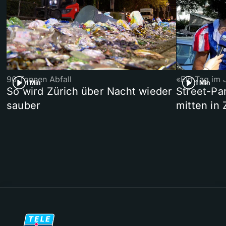
90 Tonnen Abfall
«Ein Tag im 
1 Min
1 Min
So wird Zürich über Nacht wieder
Street-P
sauber
mitten in 