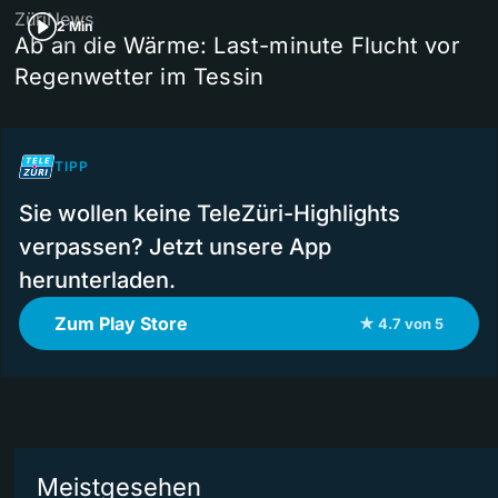
ZüriNews
2 Min
Ab an die Wärme: Last-minute Flucht vor
Regenwetter im Tessin
TIPP
Sie wollen keine TeleZüri-Highlights
verpassen? Jetzt unsere App
herunterladen.
Zum Play Store
★ 4.7 von 5
Meistgesehen