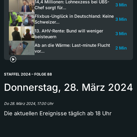
14,4 Millionen: Lohnexzess bei UBS-
3 Min
Chef sorgt für…
Flixbus-Unglück in Deutschland: Keine
3 Min
Schweizer…
13. AHV-Rente: Bund will weniger
3 Min
beisteuern
Ab an die Wärme: Last-minute Flucht
2 Min
vor…
STAFFEL 2024 – FOLGE 88
Donnerstag, 28. März 2024
Do 28. März 2024, 17.00 Uhr
Die aktuellen Ereignisse täglich ab 18 Uhr