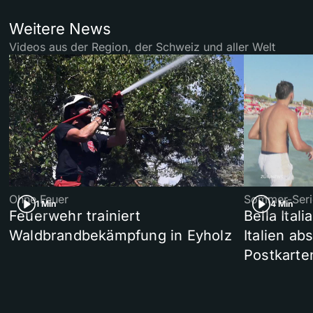
Weitere News
Videos aus der Region, der Schweiz und aller Welt
Ohne Feuer
Sommer-Seri
1 Min
4 Min
Feuerwehr trainiert
Bella Ital
Waldbrandbekämpfung in Eyholz
Italien ab
Postkarte