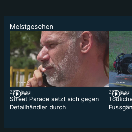
Meistgesehen
ZüriNews
ZüriNews
2 Min
2 Min
Street Parade setzt sich gegen
Tödlich
Detailhändler durch
Fussgän