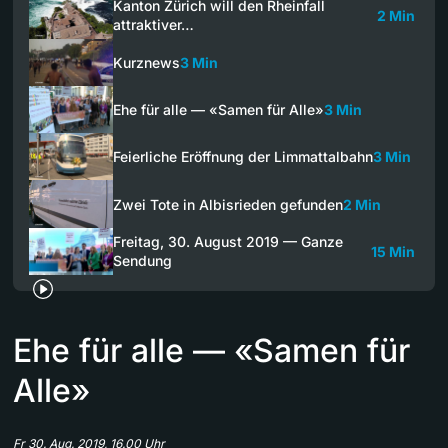
Kanton Zürich will den Rheinfall
2 Min
attraktiver…
Kurznews
3 Min
Ehe für alle — «Samen für Alle»
3 Min
Feierliche Eröffnung der Limmattalbahn
3 Min
Zwei Tote in Albisrieden gefunden
2 Min
Freitag, 30. August 2019 — Ganze
15 Min
Sendung
Ehe für alle — «Samen für
Alle»
Fr 30. Aug. 2019, 16.00 Uhr