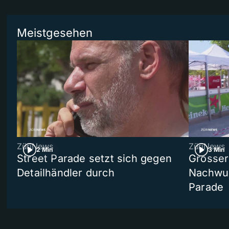
Meistgesehen
ZüriNews
ZüriNews
2 Min
3 Min
Street Parade setzt sich gegen
Grosser 
Detailhändler durch
Nachwuc
Parade