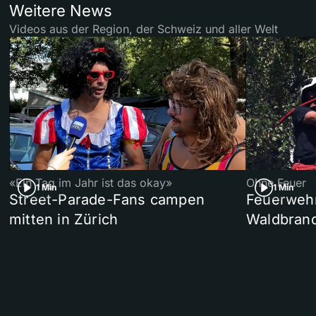
Weitere News
Videos aus der Region, der Schweiz und aller Welt
«Ein Tag im Jahr ist das okay»
Ohne Feuer
1 Min
1 Min
Street-Parade-Fans campen
Feuerwehr 
mitten in Zürich
Waldbrand