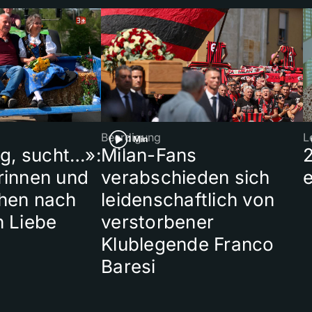
Beerdigung
L
1 Min
ig, sucht…»:
Milan-Fans
rinnen und
verabschieden sich
hen nach
leidenschaftlich von
n Liebe
verstorbener
Klublegende Franco
Baresi