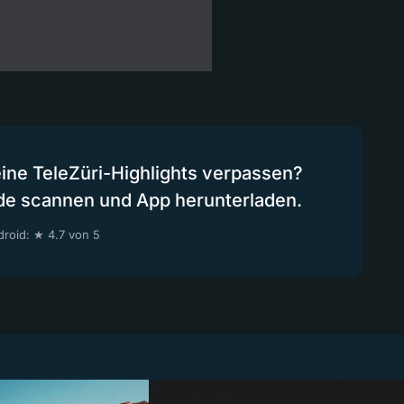
eine TeleZüri-Highlights verpassen?
de scannen und App herunterladen.
roid: ★ 4.7 von 5