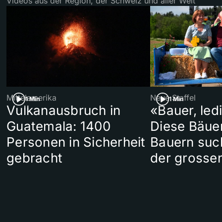
Videos aus der Region, der Schweiz und aller Welt
Mittelamerika
Neue Staffel
1 Min
1 Min
Vulkanausbruch in
«Bauer, led
Guatemala: 1400
Diese Bäue
Personen in Sicherheit
Bauern suc
gebracht
der grosse