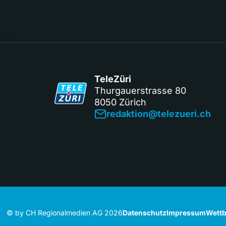
TeleZüri
Thurgauerstrasse 80
8050 Zürich
redaktion@telezueri.ch
© by CH Regionalmedien AG 2026
Datenschutz
Impressum
Wettb