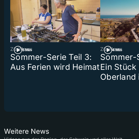
ZüriNews
ZüriNews
5 Min
4 Min
Sommer-Serie Teil 3:
Sommer-Se
Aus Ferien wird Heimat
Ein Stück
Oberland 
Weitere News