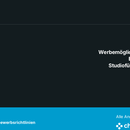
Werbemögli
Studiof
Alle A
ewerbsrichtlinien