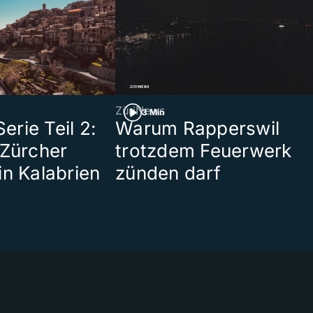
ZüriNews
3 Min
rie Teil 2:
Warum Rapperswil
 Zürcher
trotzdem Feuerwerk
in Kalabrien
zünden darf