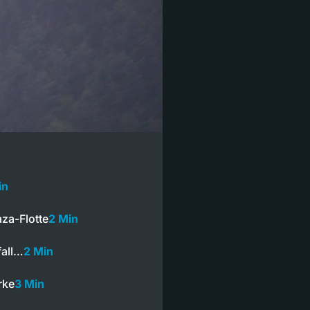
in
za-Flotte
2 Min
fall…
2 Min
rke
3 Min