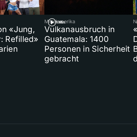
Mittelamerika
N
1 Min
on «Jung,
Vulkanausbruch in
«
: Refilled»
Guatemala: 1400
arien
Personen in Sicherheit
gebracht