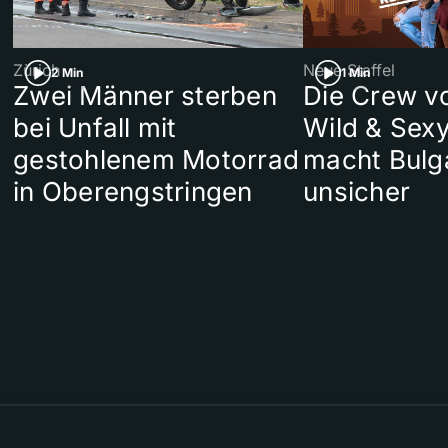
Zürich
Neue Staffel
2 Min
1 Min
Zwei Männer sterben
Die Crew v
bei Unfall mit
Wild & Sexy
gestohlenem Motorrad
macht Bulg
in Oberengstringen
unsicher