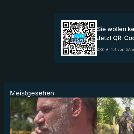
Sie wollen k
Jetzt QR-Co
iOS: ★ 4.4 von 5
And
Meistgesehen