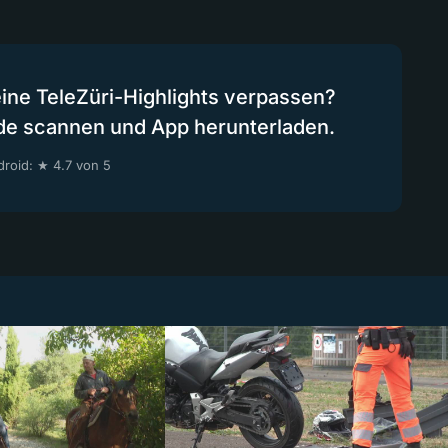
eine TeleZüri-Highlights verpassen?
de scannen und App herunterladen.
roid: ★ 4.7 von 5