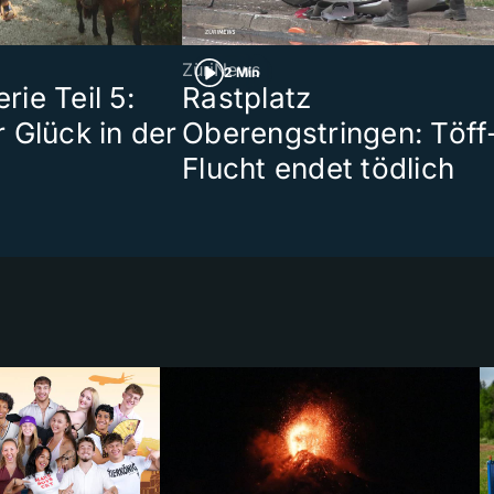
ZüriNews
2 Min
ie Teil 5:
Rastplatz
 Glück in der
Oberengstringen: Töff
Flucht endet tödlich