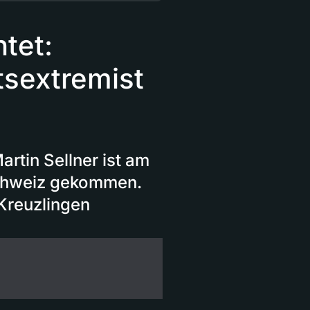
tet:
tsextremist
rtin Sellner ist am
Schweiz gekommen.
 Kreuzlingen