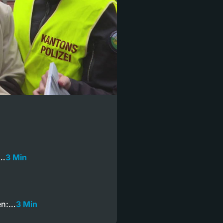
r…
3 Min
ren:…
3 Min