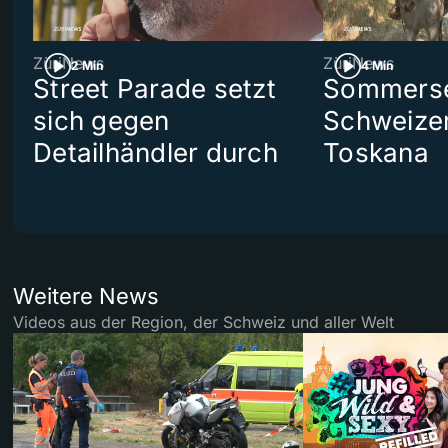
ZüriNews
ZüriNews
2 Min
4 Min
Street Parade setzt
Sommerser
sich gegen
Schweizer
Detailhändler durch
Toskana
Weitere News
Videos aus der Region, der Schweiz und aller Welt